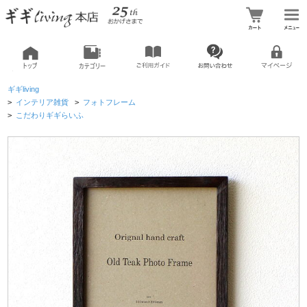
ギギliving
>
インテリア雑貨
>
フォトフレーム
>
こだわりギギらいふ