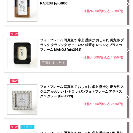
RAJESH [gfc6806]
価格:4,800円(税込 5,280円)
NEW
フォトフレーム 写真立て 卓上 壁掛け おしゃれ 長方形 ブ
ラック クラシック かっこいい 縦置き レジンとブラスの
フレーム MANOJ [gfc2961]
価格:4,500円(税込 4,950円)
完売しました！
NEW
フォトフレーム 写真立て おしゃれ 卓上 壁掛け 正方形 ス
クエア かわいい レトロ レジンフォトフレーム アラベス
ク S グレー [kan1233]
価格:1,900円(税込 2,090円)
NEW
PICK UP
フォトフレーム 写真立て おしゃれ 卓上 壁掛け L判 長方