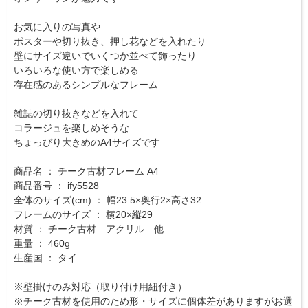
お気に入りの写真や
ポスターや切り抜き、押し花などを入れたり
壁にサイズ違いでいくつか並べて飾ったり
いろいろな使い方で楽しめる
存在感のあるシンプルなフレーム
雑誌の切り抜きなどを入れて
コラージュを楽しめそうな
ちょっぴり大きめのA4サイズです
商品名 ： チーク古材フレーム A4
商品番号 ： ify5528
全体のサイズ(cm) ： 幅23.5×奥行2×高さ32
フレームのサイズ ： 横20×縦29
材質 ： チーク古材 アクリル 他
重量 ： 460g
生産国 ： タイ
※壁掛けのみ対応（取り付け用紐付き）
※チーク古材を使用のため形・サイズに個体差がありますがお選