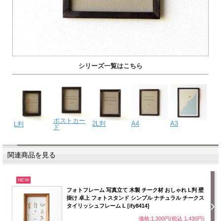
シリーズ一覧はこちら
ポストカー
2L判
A4
A3
L判
ド
関連商品を見る
NEW
フォトフレーム 写真立て 木製 チーク材 おしゃれ L判 壁
掛け 卓上 フォトスタンド シンプル ナチュラル チークス
タイリッシュフレーム L [ify8414]
価格:1,300円(税込 1,430円)