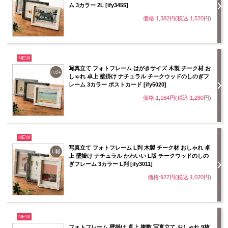
ム 3カラー 2L [ify3455]
価格:1,382円(税込 1,520円)
NEW
写真立て フォトフレーム はがきサイズ 木製 チーク材 お
しゃれ 卓上 壁掛け ナチュラル チークウッドのしのぎフ
レーム 3カラー ポストカード [ify5020]
価格:1,164円(税込 1,280円)
NEW
写真立て フォトフレーム L判 木製 チーク材 おしゃれ 卓
上 壁掛け ナチュラル かわいい L版 チークウッドのしの
ぎフレーム 3カラー L判 [ify3011]
価格:927円(税込 1,020円)
NEW
フォトフレーム 壁掛け 卓上 複数 写真立て おしゃれ 9枚