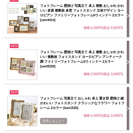
フォトフレーム 壁掛け 写真立て 卓上 複数 おしゃれ かわ
いい 多面 複数枚 多窓 フォトスタンド 立体デザイン ヨー
ロピアン ファミリーフォトフレーム6ウィンドー 2カラー
[uwr4414]
価格:6,200円(税込 6,820円)
NEW
フォトフレーム 壁掛け 写真立て 卓上 複数 おしゃれ かわ
いい 複数枚 フォトスタンド ヨーロピアン アンティーク
調 ファミリーフォトフレーム5ウィンドー 2カラー
[uwr8320]
価格:2,800円(税込 3,080円)
NEW
フォトフレーム 写真立て おしゃれ 卓上 置き型 壁掛け 縦
かわいい フォトスタンド クラシックなフラワー フォトフ
レーム 2カラー [kan1526]
価格:2,400円(税込 2,640円)
完売しました！