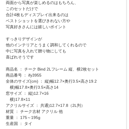
両面から写真が楽しめるのはもちろん、
このセットだけで
合計4枚もディスプレイ出来るのは
ベストショットを選びきれない方や
写真好きさんには嬉しいポイント
すっきりデザインが
他のインテリアとうまく調和してくれるので
中に写真を入れて贈り物にしても
喜ばれそうです
商品名 ： チーク Bind 2Lフレーム 縦、横2枚セット
商品番号 ： ify3955
全体のサイズ(cm) ： 縦)幅12.7×奥行3.5×高さ19.2
横)幅17.8×奥行3.5×高さ14
窓サイズ ： 縦)12.7×16
横)17.8×11
アクリルサイズ ： 共通)12.7×17.8（2L判）
材質 ： チーク古材 アクリル 他
重量 ： 175～195g
生産国 ： タイ