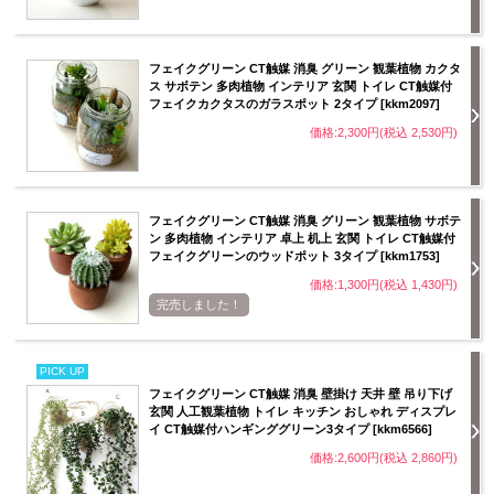
フェイクグリーン CT触媒 消臭 グリーン 観葉植物 カクタ
ス サボテン 多肉植物 インテリア 玄関 トイレ CT触媒付
フェイクカクタスのガラスポット 2タイプ [kkm2097]
価格:2,300円(税込 2,530円)
フェイクグリーン CT触媒 消臭 グリーン 観葉植物 サボテ
ン 多肉植物 インテリア 卓上 机上 玄関 トイレ CT触媒付
フェイクグリーンのウッドポット 3タイプ [kkm1753]
価格:1,300円(税込 1,430円)
完売しました！
PICK UP
フェイクグリーン CT触媒 消臭 壁掛け 天井 壁 吊り下げ
玄関 人工観葉植物 トイレ キッチン おしゃれ ディスプレ
イ CT触媒付ハンギンググリーン3タイプ [kkm6566]
価格:2,600円(税込 2,860円)