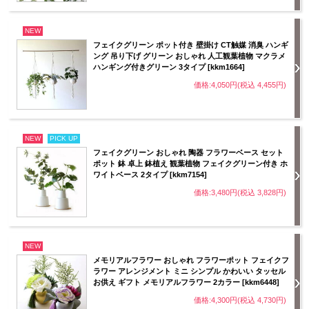
NEW
フェイクグリーン ポット付き 壁掛け CT触媒 消臭 ハンギ
ング 吊り下げ グリーン おしゃれ 人工観葉植物 マクラメ
ハンギング付きグリーン 3タイプ [kkm1664]
価格:4,050円(税込 4,455円)
NEW
PICK UP
フェイクグリーン おしゃれ 陶器 フラワーベース セット
ポット 鉢 卓上 鉢植え 観葉植物 フェイクグリーン付き ホ
ワイトベース 2タイプ [kkm7154]
価格:3,480円(税込 3,828円)
NEW
メモリアルフラワー おしゃれ フラワーポット フェイクフ
ラワー アレンジメント ミニ シンプル かわいい タッセル
お供え ギフト メモリアルフラワー 2カラー [kkm6448]
価格:4,300円(税込 4,730円)