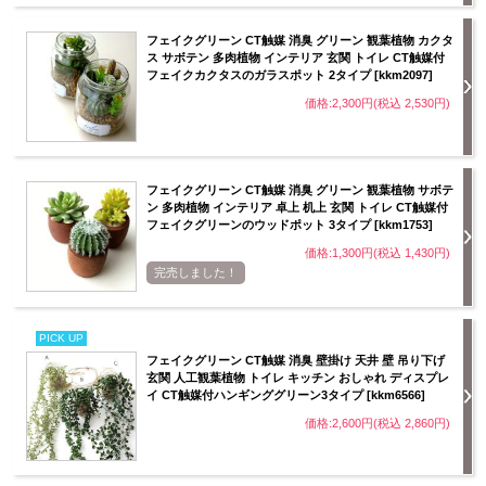
フェイクグリーン CT触媒 消臭 グリーン 観葉植物 カクタ
ス サボテン 多肉植物 インテリア 玄関 トイレ CT触媒付
フェイクカクタスのガラスポット 2タイプ [kkm2097]
価格:2,300円(税込 2,530円)
フェイクグリーン CT触媒 消臭 グリーン 観葉植物 サボテ
ン 多肉植物 インテリア 卓上 机上 玄関 トイレ CT触媒付
フェイクグリーンのウッドポット 3タイプ [kkm1753]
価格:1,300円(税込 1,430円)
完売しました！
PICK UP
フェイクグリーン CT触媒 消臭 壁掛け 天井 壁 吊り下げ
玄関 人工観葉植物 トイレ キッチン おしゃれ ディスプレ
イ CT触媒付ハンギンググリーン3タイプ [kkm6566]
価格:2,600円(税込 2,860円)