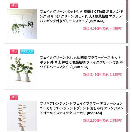
NEW
フェイクグリーン ポット付き 壁掛け CT触媒 消臭 ハンギ
ング 吊り下げ グリーン おしゃれ 人工観葉植物 マクラメ
ハンギング付きグリーン 3タイプ [kkm1664]
価格:4,050円(税込 4,455円)
NEW
PICK UP
フェイクグリーン おしゃれ 陶器 フラワーベース セット
ポット 鉢 卓上 鉢植え 観葉植物 フェイクグリーン付き ホ
ワイトベース 2タイプ [kkm7154]
価格:3,480円(税込 3,828円)
NEW
ブリキアレンジメント フェイクフラワー デコレーション
ユーカリ アレンジメントプラント おしゃれ アレンジメン
トゴールドスティック ユーカリ [ksh8123]
価格:2,500円(税込 2,750円)