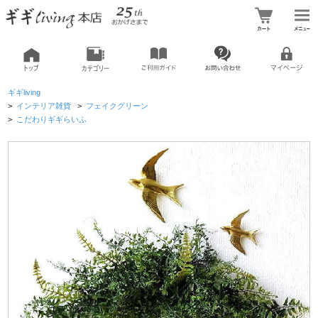
ギギliving
>
インテリア雑貨
>
フェイクグリーン
>
こだわりギギらいふ