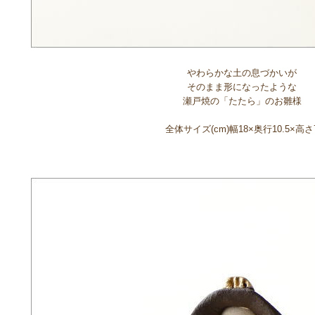
やわらかな土の息づかいが
そのまま形になったような
瀬戸焼の「たたら」のお雛様
全体サイズ(cm)幅18×奥行10.5×高さ