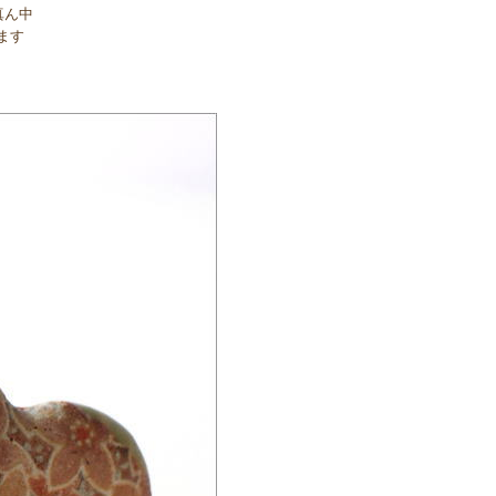
真ん中
ます