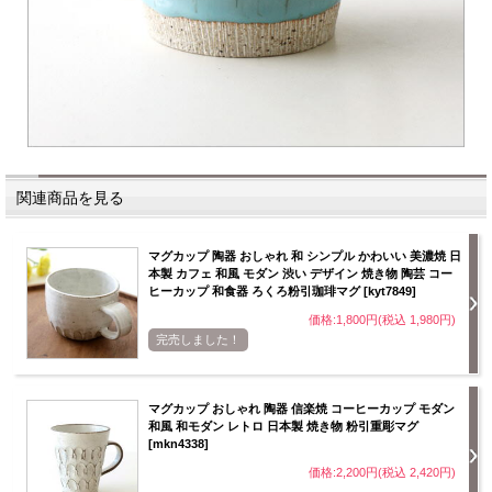
関連商品を見る
マグカップ 陶器 おしゃれ 和 シンプル かわいい 美濃焼 日
本製 カフェ 和風 モダン 渋い デザイン 焼き物 陶芸 コー
ヒーカップ 和食器 ろくろ粉引珈琲マグ [kyt7849]
価格:1,800円(税込 1,980円)
完売しました！
マグカップ おしゃれ 陶器 信楽焼 コーヒーカップ モダン
和風 和モダン レトロ 日本製 焼き物 粉引重彫マグ
[mkn4338]
価格:2,200円(税込 2,420円)