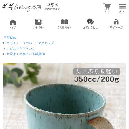
ギギliving
>
キッチン・うつわ
>
マグカップ
>
こだわりギギらいふ
>
大変よく売れている雑貨60