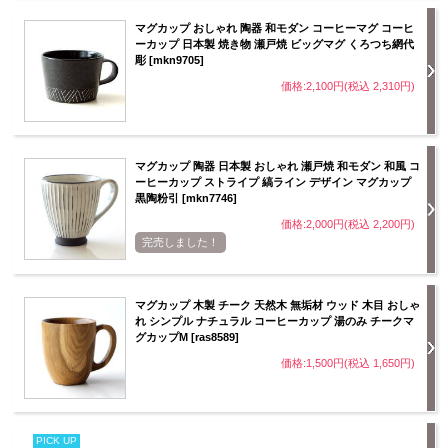
マグカップ おしゃれ 陶器 和モダン コーヒーマグ コーヒ
ーカップ 日本製 焼き物 瀬戸焼 ビッグマグ くろつち網代
彫 [mkn9705]
価格:2,100円(税込 2,310円)
マグカップ 陶器 日本製 おしゃれ 瀬戸焼 和モダン 和風 コ
ーヒーカップ ストライプ 縞ライン デザイン マグカップ
黒陶粉引 [mkn7746]
価格:2,000円(税込 2,200円)
完売しました！
マグカップ 木製 チーク 天然木 無垢材 ウッド 木目 おしゃ
れ シンプル ナチュラル コーヒーカップ 湯のみ チークマ
グカップM [ras8589]
価格:1,500円(税込 1,650円)
PICK UP