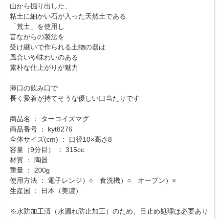
山から掘り出した、
粘土に細かい石が入った天然土である
「荒土」を使用し
昔ながらの製法を
受け継いで作られる土物の器は
風合いや味わいのある
素朴な仕上がりが魅力
薄口の飲み口で
長く愛着が持てそうな優しい口当たりです
商品名 ： ターコイズマグ
商品番号 ： kyt8276
全体サイズ(cm) ： 口径10×高さ8
容量（9分目） ： 315cc
材質 ： 陶器
重量 ： 200g
使用方法 ： 電子レンジ）○ 食洗機）○ オーブン）×
生産国 ： 日本（美濃）
※水防加工済（水漏れ防止加工）のため、目止め処理は必要あり