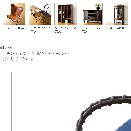
living
キッチン・うつわ
急須・ティーポット
こだわりギギらいふ