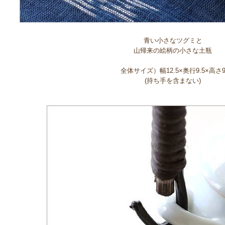
青い小さなツグミと
山帰来の絵柄の小さな土瓶
全体サイズ）幅12.5×奥行9.5×高さ
(持ち手を含まない)