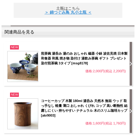
土瓶はこちら
＞ 錦つぐみ鳥 丸小土瓶 ＜
関連商品を見る
NEW
煎茶碗 湯呑み 湯のみ おしゃれ 磁器 小鉢 波佐見焼 日本製
和食器 和風 焼き物 染付け 湯飲み茶碗 ギフト プレゼント
染付煎茶碗 3タイプ [msg8178]
価格:2,000円(税込 2,200円)
NEW
コーヒーカップ 木製 180ml 湯呑み 天然木 無垢 ウッド 取
っ手なし 軽量 薄口 おしゃれ くびれ コップ 高い断熱性 結
露しにくい 持ちやすい ナチュラル 木のスリム珈琲カップ
[akr9003]
価格:1,600円(税込 1,760円)