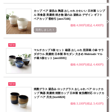
カップ ペア 湯呑み 陶器 おしゃれ かわいい 日本製 シンプ
ル 和食器 美濃焼 焼き物 湯のみ 湯飲み デザイン ギフト
ペアカップ 雪粉引 [aws7166]
価格:4,000円(税込 4,400円)
完売しました！
NEW
マルチカップ 5個 セット 磁器 おしゃれ 煎茶碗 小鉢 サラ
ダボウル 美濃焼 日本製 和モダン 大きめ Wabisabi マル
チ碗 5個セット [aws5591]
価格:4,000円(税込 4,400円)
NEW
焼酎グラス 湯呑み ロックグラス おしゃれ ペア ロックカ
ップ 陶器 美濃焼 焼酎カップ 日本製 食洗機対応 ロックカ
ップ ペア 月光 [ksn6824]
価格:3,100円(税込 3,410円)