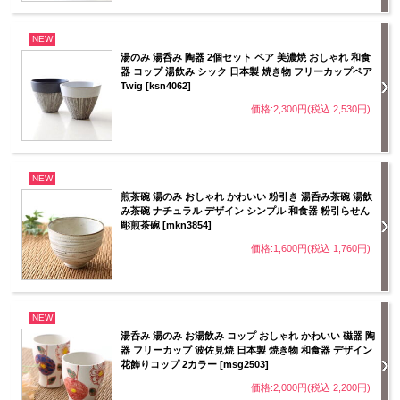
NEW
湯のみ 湯呑み 陶器 2個セット ペア 美濃焼 おしゃれ 和食
器 コップ 湯飲み シック 日本製 焼き物 フリーカップペア
Twig [ksn4062]
価格:2,300円(税込 2,530円)
NEW
煎茶碗 湯のみ おしゃれ かわいい 粉引き 湯呑み茶碗 湯飲
み茶碗 ナチュラル デザイン シンプル 和食器 粉引らせん
彫煎茶碗 [mkn3854]
価格:1,600円(税込 1,760円)
NEW
湯呑み 湯のみ お湯飲み コップ おしゃれ かわいい 磁器 陶
器 フリーカップ 波佐見焼 日本製 焼き物 和食器 デザイン
花飾りコップ 2カラー [msg2503]
価格:2,000円(税込 2,200円)