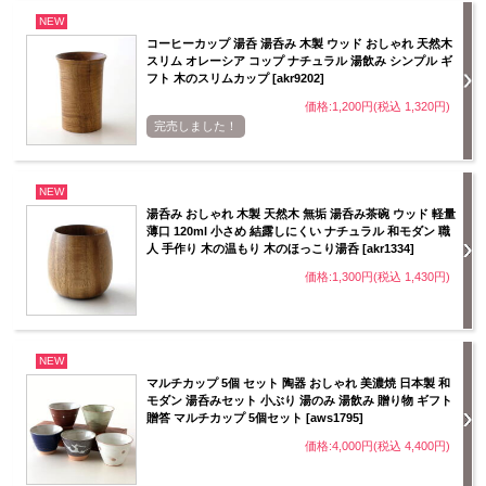
NEW
コーヒーカップ 湯呑 湯呑み 木製 ウッド おしゃれ 天然木
スリム オレーシア コップ ナチュラル 湯飲み シンプル ギ
フト 木のスリムカップ [akr9202]
価格:1,200円(税込 1,320円)
完売しました！
NEW
湯呑み おしゃれ 木製 天然木 無垢 湯呑み茶碗 ウッド 軽量
薄口 120ml 小さめ 結露しにくい ナチュラル 和モダン 職
人 手作り 木の温もり 木のほっこり湯呑 [akr1334]
価格:1,300円(税込 1,430円)
NEW
マルチカップ 5個 セット 陶器 おしゃれ 美濃焼 日本製 和
モダン 湯呑みセット 小ぶり 湯のみ 湯飲み 贈り物 ギフト
贈答 マルチカップ 5個セット [aws1795]
価格:4,000円(税込 4,400円)