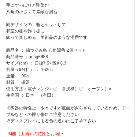
手にすっぽりと馴染む
八角の小さくて素敵な湯呑
同デザインの土瓶とセットして
和室の棚や飾り棚に
飾って楽しめる、美術品のような湯呑です
商品名 ： 錦つぐみ鳥 八角湯呑 2個セット
商品番号 ： msg6988
サイズ(cm) ： 口径7.5×高さ6.3
容量（9分目） ： 162cc
重量 ： 90g
材質 ： 磁器
使用方法：電子レンジ）〇 食洗機）〇 オーブン）×
生産国 ： 日本 （有田）
※陶器の特性上、少々ですが底面がざらざらしているため、テー
ブルなどへの擦り傷にご注意ください
※ディスプレイによる色の違いはご了承下さい
-陶器（土物）の特性とお願い-