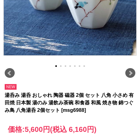
NEW
湯呑み 湯呑 おしゃれ 陶器 磁器 2個 セット 八角 小さめ 有
田焼 日本製 湯のみ 湯飲み茶碗 和食器 和風 焼き物 錦つぐ
み鳥 八角湯呑 2個セット [msg6988]
価格:
5,600円
(税込 6,160円)