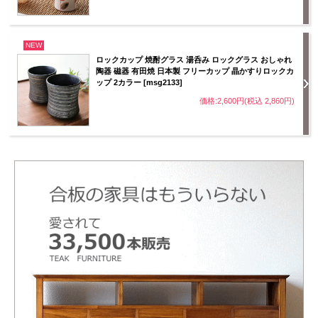
NEW
ロックカップ 焼酎グラス 湯呑み ロックグラス おしゃれ
陶器 磁器 有田焼 日本製 フリーカップ 晶かすりロックカ
ップ 2カラー [msg2133]
価格:2,600円(税込 2,860円)