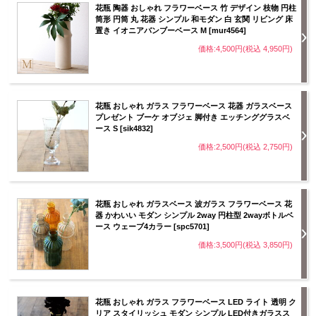
花瓶 陶器 おしゃれ フラワーベース 竹 デザイン 枝物 円柱
筒形 円筒 丸 花器 シンプル 和モダン 白 玄関 リビング 床
置き イオニアバンブーベース M [mur4564]
価格:4,500円(税込 4,950円)
花瓶 おしゃれ ガラス フラワーベース 花器 ガラスベース
プレゼント ブーケ オブジェ 脚付き エッチンググラスベ
ース S [sik4832]
価格:2,500円(税込 2,750円)
花瓶 おしゃれ ガラスベース 波ガラス フラワーベース 花
器 かわいい モダン シンプル 2way 円柱型 2wayボトルベ
ース ウェーブ4カラー [spc5701]
価格:3,500円(税込 3,850円)
花瓶 おしゃれ ガラス フラワーベース LED ライト 透明 ク
リア スタイリッシュ モダン シンプル LED付きガラスス