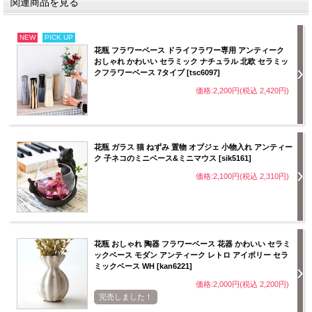
関連商品を見る
NEW
PICK UP
花瓶 フラワーベース ドライフラワー専用 アンティーク
おしゃれ かわいい セラミック ナチュラル 北欧 セラミッ
クフラワーベース 7タイプ [tsc6097]
価格:2,200円(税込 2,420円)
花瓶 ガラス 猫 ねずみ 置物 オブジェ 小物入れ アンティー
ク 子ネコのミニベース&ミニマウス [sik5161]
価格:2,100円(税込 2,310円)
花瓶 おしゃれ 陶器 フラワーベース 花器 かわいい セラミ
ックベース モダン アンティーク レトロ アイボリー セラ
ミックベース WH [kan6221]
価格:2,000円(税込 2,200円)
完売しました！