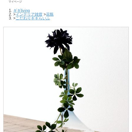
ギギliving
>
インテリア雑貨
>
花瓶
>
こだわりギギらいふ