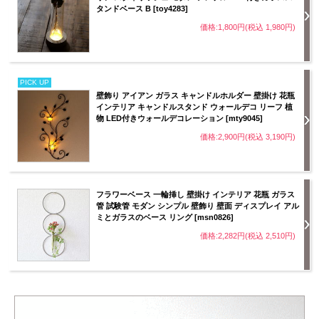
タンドベース B [toy4283]
価格:1,800円(税込 1,980円)
PICK UP
壁飾り アイアン ガラス キャンドルホルダー 壁掛け 花瓶
インテリア キャンドルスタンド ウォールデコ リーフ 植
物 LED付きウォールデコレーション [mty9045]
価格:2,900円(税込 3,190円)
フラワーベース 一輪挿し 壁掛け インテリア 花瓶 ガラス
管 試験管 モダン シンプル 壁飾り 壁面 ディスプレイ アル
ミとガラスのベース リング [msn0826]
価格:2,282円(税込 2,510円)