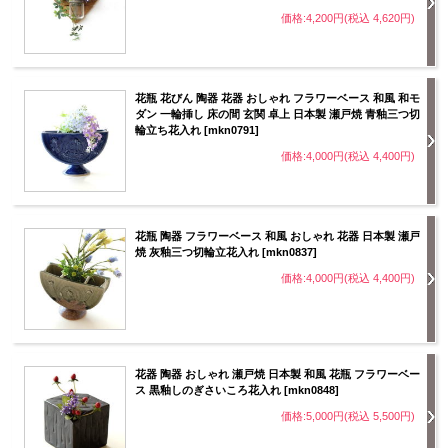
価格:4,200円(税込 4,620円)
花瓶 花びん 陶器 花器 おしゃれ フラワーベース 和風 和モ
ダン 一輪挿し 床の間 玄関 卓上 日本製 瀬戸焼 青釉三つ切
輪立ち花入れ [mkn0791]
価格:4,000円(税込 4,400円)
花瓶 陶器 フラワーベース 和風 おしゃれ 花器 日本製 瀬戸
焼 灰釉三つ切輪立花入れ [mkn0837]
価格:4,000円(税込 4,400円)
花器 陶器 おしゃれ 瀬戸焼 日本製 和風 花瓶 フラワーベー
ス 黒釉しのぎさいころ花入れ [mkn0848]
価格:5,000円(税込 5,500円)