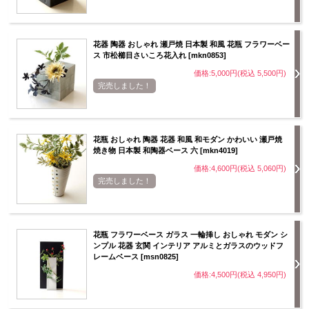
花器 陶器 おしゃれ 瀬戸焼 日本製 和風 花瓶 フラワーベー
ス 市松櫛目さいころ花入れ [mkn0853]
価格:5,000円(税込 5,500円)
完売しました！
花瓶 おしゃれ 陶器 花器 和風 和モダン かわいい 瀬戸焼
焼き物 日本製 和陶器ベース 六 [mkn4019]
価格:4,600円(税込 5,060円)
完売しました！
花瓶 フラワーベース ガラス 一輪挿し おしゃれ モダン シ
ンプル 花器 玄関 インテリア アルミとガラスのウッドフ
レームベース [msn0825]
価格:4,500円(税込 4,950円)