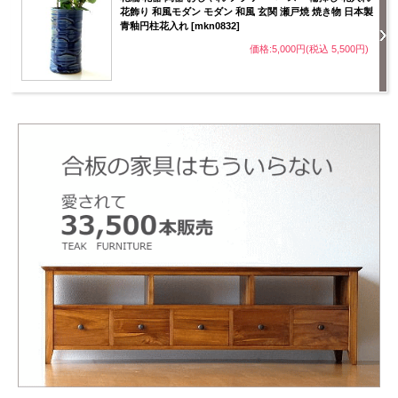
花飾り 和風モダン モダン 和風 玄関 瀬戸焼 焼き物 日本製
青釉円柱花入れ [mkn0832]
価格:5,000円(税込 5,500円)