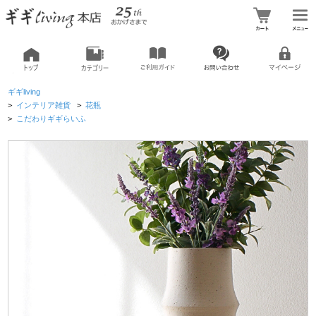
ギギliving
>
インテリア雑貨
>
花瓶
>
こだわりギギらいふ