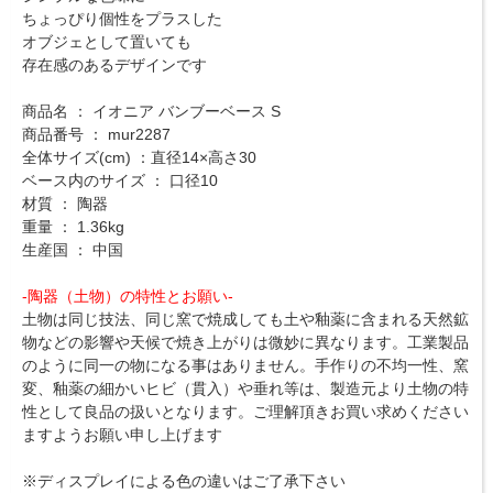
ちょっぴり個性をプラスした
オブジェとして置いても
存在感のあるデザインです
商品名 ： イオニア バンブーベース S
商品番号 ： mur2287
全体サイズ(cm) ：直径14×高さ30
ベース内のサイズ ： 口径10
材質 ： 陶器
重量 ： 1.36kg
生産国 ： 中国
-陶器（土物）の特性とお願い-
土物は同じ技法、同じ窯で焼成しても土や釉薬に含まれる天然鉱
物などの影響や天候で焼き上がりは微妙に異なります。工業製品
のように同一の物になる事はありません。手作りの不均一性、窯
変、釉薬の細かいヒビ（貫入）や垂れ等は、製造元より土物の特
性として良品の扱いとなります。ご理解頂きお買い求めください
ますようお願い申し上げます
※ディスプレイによる色の違いはご了承下さい