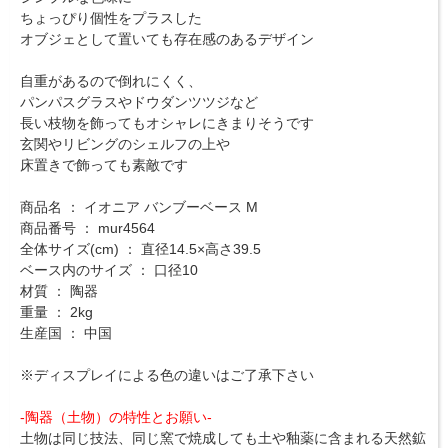
ちょっぴり個性をプラスした
オブジェとして置いても存在感のあるデザイン
自重があるので倒れにくく、
パンパスグラスやドウダンツツジなど
長い枝物を飾ってもオシャレにきまりそうです
玄関やリビングのシェルフの上や
床置きで飾っても素敵です
商品名 ： イオニア バンブーベース M
商品番号 ： mur4564
全体サイズ(cm) ： 直径14.5×高さ39.5
ベース内のサイズ ： 口径10
材質 ： 陶器
重量 ： 2kg
生産国 ： 中国
※ディスプレイによる色の違いはご了承下さい
-陶器（土物）の特性とお願い-
土物は同じ技法、同じ窯で焼成しても土や釉薬に含まれる天然鉱