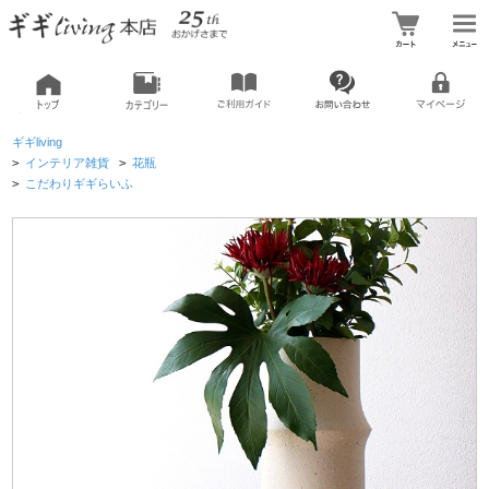
ギギliving
>
インテリア雑貨
>
花瓶
>
こだわりギギらいふ