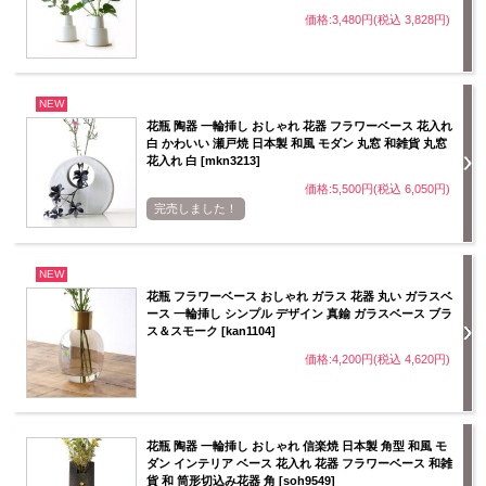
価格:3,480円(税込 3,828円)
NEW
花瓶 陶器 一輪挿し おしゃれ 花器 フラワーベース 花入れ
白 かわいい 瀬戸焼 日本製 和風 モダン 丸窓 和雑貨 丸窓
花入れ 白 [mkn3213]
価格:5,500円(税込 6,050円)
完売しました！
NEW
花瓶 フラワーベース おしゃれ ガラス 花器 丸い ガラスベ
ース 一輪挿し シンプル デザイン 真鍮 ガラスベース ブラ
ス＆スモーク [kan1104]
価格:4,200円(税込 4,620円)
花瓶 陶器 一輪挿し おしゃれ 信楽焼 日本製 角型 和風 モ
ダン インテリア ベース 花入れ 花器 フラワーベース 和雑
貨 和 筒形切込み花器 角 [soh9549]