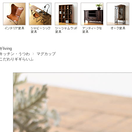
living
キッチン・うつわ
マグカップ
こだわりギギらいふ