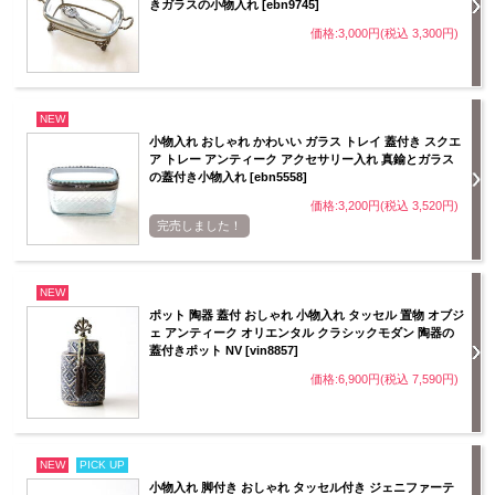
きガラスの小物入れ [ebn9745]
価格:3,000円(税込 3,300円)
NEW
小物入れ おしゃれ かわいい ガラス トレイ 蓋付き スクエ
ア トレー アンティーク アクセサリー入れ 真鍮とガラス
の蓋付き小物入れ [ebn5558]
価格:3,200円(税込 3,520円)
完売しました！
NEW
ポット 陶器 蓋付 おしゃれ 小物入れ タッセル 置物 オブジ
ェ アンティーク オリエンタル クラシックモダン 陶器の
蓋付きポット NV [vin8857]
価格:6,900円(税込 7,590円)
NEW
PICK UP
小物入れ 脚付き おしゃれ タッセル付き ジェニファーテ