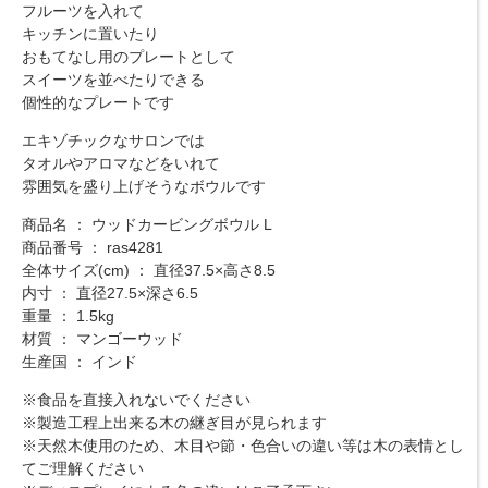
フルーツを入れて
キッチンに置いたり
おもてなし用のプレートとして
スイーツを並べたりできる
個性的なプレートです
エキゾチックなサロンでは
タオルやアロマなどをいれて
雰囲気を盛り上げそうなボウルです
商品名 ： ウッドカービングボウル L
商品番号 ： ras4281
全体サイズ(cm) ： 直径37.5×高さ8.5
内寸 ： 直径27.5×深さ6.5
重量 ： 1.5kg
材質 ： マンゴーウッド
生産国 ： インド
※食品を直接入れないでください
※製造工程上出来る木の継ぎ目が見られます
※天然木使用のため、木目や節・色合いの違い等は木の表情とし
てご理解ください