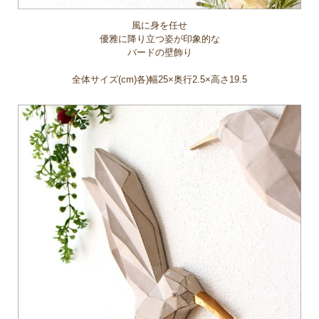
風に身を任せ
優雅に降り立つ姿が印象的な
バードの壁飾り
全体サイズ(cm)各)幅25×奥行2.5×高さ19.5