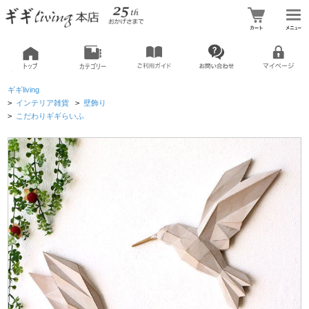
ギギliving
>
インテリア雑貨
>
壁飾り
>
こだわりギギらいふ