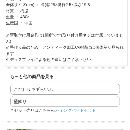
全体サイズ(cm) ： 各)幅25×奥行2.5×高さ19.5
材質 ： 樹脂
重量 ： 430g
生産国 ： 中国
※壁取付け用金具は1箇所です(取り付け用ネジは付属していませ
ん)
※手作り品のため、アンティーク加工や表情には個体差が見られ
ます
※ディスプレイによる色の違いはご了承下さい
もっと他の商品を見る
こだわりギギらいふ
壁飾り
＊セット売りはこちら»»
ハミングバードセット