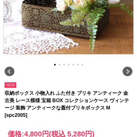
NEW
収納ボックス 小物入れ ふた付き ブリキ アンティーク 金
古美 レース模様 宝箱 BOX コレクションケース ヴィンテ
ージ 装飾 アンティークな蓋付ブリキボックス M
[spc2005]
価格:
4,800円
(税込 5,280円)