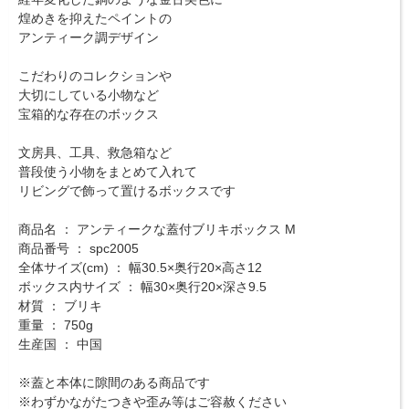
煌めきを抑えたペイントの
アンティーク調デザイン
こだわりのコレクションや
大切にしている小物など
宝箱的な存在のボックス
文房具、工具、救急箱など
普段使う小物をまとめて入れて
リビングで飾って置けるボックスです
商品名 ： アンティークな蓋付ブリキボックス M
商品番号 ： spc2005
全体サイズ(cm) ： 幅30.5×奥行20×高さ12
ボックス内サイズ ： 幅30×奥行20×深さ9.5
材質 ： ブリキ
重量 ： 750g
生産国 ： 中国
※蓋と本体に隙間のある商品です
※わずかながたつきや歪み等はご容赦ください