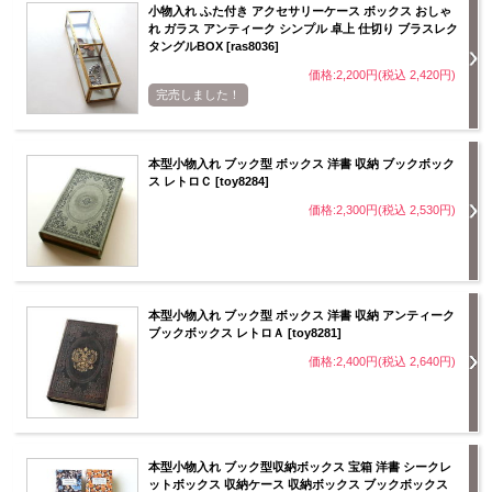
小物入れ ふた付き アクセサリーケース ボックス おしゃ
れ ガラス アンティーク シンプル 卓上 仕切り ブラスレク
タングルBOX [ras8036]
価格:2,200円(税込 2,420円)
完売しました！
本型小物入れ ブック型 ボックス 洋書 収納 ブックボック
ス レトロＣ [toy8284]
価格:2,300円(税込 2,530円)
本型小物入れ ブック型 ボックス 洋書 収納 アンティーク
ブックボックス レトロＡ [toy8281]
価格:2,400円(税込 2,640円)
本型小物入れ ブック型収納ボックス 宝箱 洋書 シークレ
ットボックス 収納ケース 収納ボックス ブックボックス