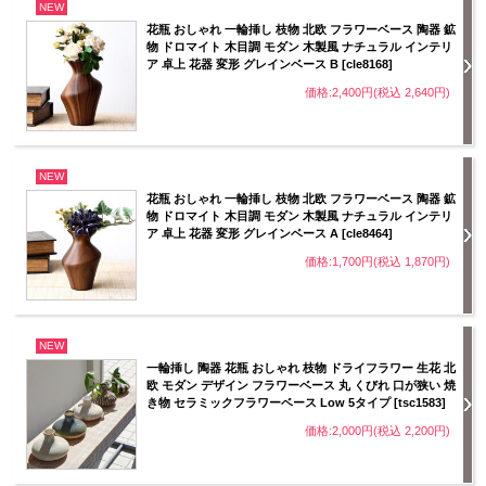
NEW
花瓶 おしゃれ 一輪挿し 枝物 北欧 フラワーベース 陶器 鉱
物 ドロマイト 木目調 モダン 木製風 ナチュラル インテリ
ア 卓上 花器 変形 グレインベース B [cle8168]
価格:2,400円(税込 2,640円)
NEW
花瓶 おしゃれ 一輪挿し 枝物 北欧 フラワーベース 陶器 鉱
物 ドロマイト 木目調 モダン 木製風 ナチュラル インテリ
ア 卓上 花器 変形 グレインベース A [cle8464]
価格:1,700円(税込 1,870円)
NEW
一輪挿し 陶器 花瓶 おしゃれ 枝物 ドライフラワー 生花 北
欧 モダン デザイン フラワーベース 丸 くびれ 口が狭い 焼
き物 セラミックフラワーベース Low 5タイプ [tsc1583]
価格:2,000円(税込 2,200円)