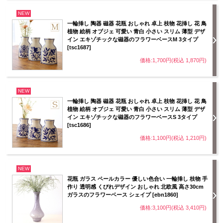
NEW
一輪挿し 陶器 磁器 花瓶 おしゃれ 卓上 枝物 花挿し 花 鳥
植物 絵柄 オブジェ 可愛い 青白 小さい スリム 薄型 デザ
イン エキゾチックな磁器のフラワーベースM 3タイプ
[tsc1687]
価格:1,700円(税込 1,870円)
NEW
一輪挿し 陶器 磁器 花瓶 おしゃれ 卓上 枝物 花挿し 花 鳥
植物 絵柄 オブジェ 可愛い 青白 小さい スリム 薄型 デザ
イン エキゾチックな磁器のフラワーベースS 3タイプ
[tsc1686]
価格:1,100円(税込 1,210円)
NEW
花瓶 ガラス ペールカラー 優しい色合い 一輪挿し 枝物 手
作り 透明感 くびれデザイン おしゃれ 北欧風 高さ30cm
ガラスのフラワーベース シェイプ [ebn1860]
価格:3,100円(税込 3,410円)