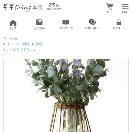
ギギliving
>
インテリア雑貨
>
花瓶
>
こだわりギギらいふ