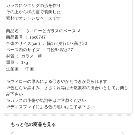
ガラスにジグザグの形を作り
その上から柳の蔓で装飾した
素朴でオシャレなベースです
商品名 ： ウィローとガラスのベース Ａ
商品番号 ： spc8747
全体のサイズ(cm) ： 幅17×奥行17×高さ30
ベース内のサイズ ： 口径9×深さ27
材質 ： ガラス 柳
重量 ： 1kg
生産国 ： 中国
※ウィローの厚みによる傾きやがたつきが見られます
※色むらや黒ずみ、ささくれ等は天然素材の風合いとしてお楽し
み下さい
※ガラスの小傷や気泡等はご容赦ください
※ディスプレイによる色の違いはご了承下さい
もっと他の商品を見る