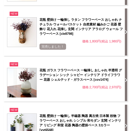
NEW
花瓶 壁掛け 一輪挿し ラタン フラワーベース おしゃれ ナ
チュラル ウォールバスケット 自然素材 編みかご 花器 壁
飾り 花入れ 花挿し 玄関 インテリア アラログ ウォール フ
ラワーベース [cle8798]
価格:1,800円(税込 1,980円)
完売しました！
NEW
花瓶 ガラス フラワーベース 一輪挿し おしゃれ 半透明 グ
ラデーション シック シャビー インテリア ドライフラワ
ー 花器 シェルテッド・ガラスべース [cov1474]
価格:2,700円(税込 2,970円)
NEW
花瓶 壁掛け 一輪挿し 半磁器 陶器 萬古焼 日本製 枝物 フ
ラワーベース おしゃれ シンプル 和モダン 玄関 インテリ
ア リビング 和室 花器 陶器の壁掛ベース 3カラー
[yyt6548]