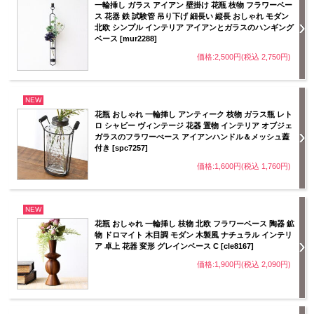
一輪挿し ガラス アイアン 壁掛け 花瓶 枝物 フラワーベー
ス 花器 鉄 試験管 吊り下げ 細長い 縦長 おしゃれ モダン
北欧 シンプル インテリア アイアンとガラスのハンギング
ベース [mur2288]
価格:2,500円(税込 2,750円)
NEW
花瓶 おしゃれ 一輪挿し アンティーク 枝物 ガラス瓶 レト
ロ シャビー ヴィンテージ 花器 置物 インテリア オブジェ
ガラスのフラワーべース アイアンハンドル＆メッシュ蓋
付き [spc7257]
価格:1,600円(税込 1,760円)
NEW
花瓶 おしゃれ 一輪挿し 枝物 北欧 フラワーベース 陶器 鉱
物 ドロマイト 木目調 モダン 木製風 ナチュラル インテリ
ア 卓上 花器 変形 グレインベース C [cle8167]
価格:1,900円(税込 2,090円)