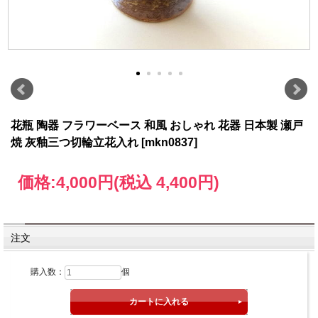
花瓶 陶器 フラワーベース 和風 おしゃれ 花器 日本製 瀬戸
焼 灰釉三つ切輪立花入れ [mkn0837]
価格:
4,000円
(税込 4,400円)
注文
購入数：
個