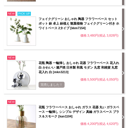
NEW
PICK UP
フェイクグリーン おしゃれ 陶器 フラワーベース セット
ポット 鉢 卓上 鉢植え 観葉植物 フェイクグリーン付き ホ
ワイトベース 2タイプ [kkm7154]
価格:3,480円(税込 3,828円)
NEW
花瓶 陶器 一輪挿し おしゃれ 花器 フラワーベース 花入れ
白 かわいい 瀬戸焼 日本製 和風 モダン 丸窓 和雑貨 丸窓
花入れ 白 [mkn3213]
価格:5,500円(税込 6,050円)
完売しました！
NEW
花瓶 フラワーベース おしゃれ ガラス 花器 丸い ガラスベ
ース 一輪挿し シンプル デザイン 真鍮 ガラスベース ブラ
ス＆スモーク [kan1104]
価格:4,200円(税込 4,620円)