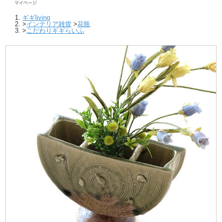
ギギliving
>
インテリア雑貨
>
花瓶
>
こだわりギギらいふ