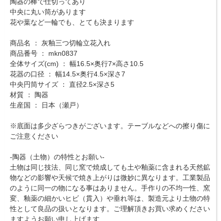
陶器の棒で仕切ってあり
中央に丸い筒があります
花や葉など一輪でも、とても決まります
商品名 ： 灰釉三つ切輪立花入れ
商品番号 ： mkn0837
全体サイズ(cm) ： 幅16.5×奥行7×高さ10.5
花器の口径 ： 幅14.5×奥行4.5×深さ7
中央円筒サイズ ： 直径2.5×深さ5
材質 ： 陶器
生産国 ： 日本（瀬戸）
※底面は多少ざらつきがございます。テーブルなどへの擦り傷に
ご注意ください
-陶器（土物）の特性とお願い-
土物は同じ技法、同じ窯で焼成しても土や釉薬に含まれる天然鉱
物などの影響や天候で焼き上がりは微妙に異なります。工業製品
のように同一の物になる事はありません。手作りの不均一性、窯
変、釉薬の細かいヒビ（貫入）や垂れ等は、製造元より土物の特
性として良品の扱いとなります。ご理解頂きお買い求めください
ますようお願い申し上げます