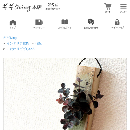
ギギliving
>
インテリア雑貨
>
花瓶
>
こだわりギギらいふ