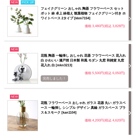
NEW
PICK UP
フェイクグリーン おしゃれ 陶器 フラワーベース セット
ポット 鉢 卓上 鉢植え 観葉植物 フェイクグリーン付き ホ
ワイトベース 2タイプ [kkm7154]
価格:3,480円(税込 3,828円)
NEW
花瓶 陶器 一輪挿し おしゃれ 花器 フラワーベース 花入れ
白 かわいい 瀬戸焼 日本製 和風 モダン 丸窓 和雑貨 丸窓
花入れ 白 [mkn3213]
価格:5,500円(税込 6,050円)
完売しました！
NEW
花瓶 フラワーベース おしゃれ ガラス 花器 丸い ガラスベ
ース 一輪挿し シンプル デザイン 真鍮 ガラスベース ブラ
ス＆スモーク [kan1104]
価格:4,200円(税込 4,620円)