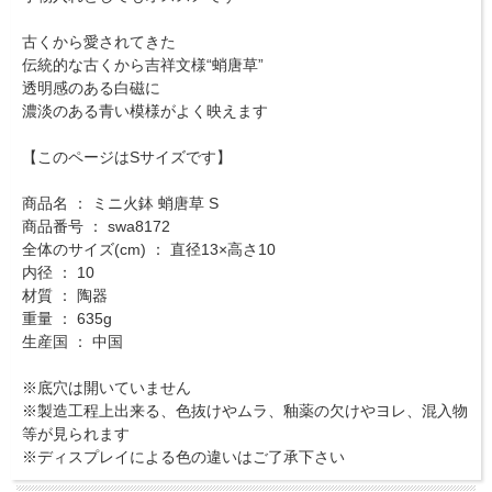
古くから愛されてきた
伝統的な古くから吉祥文様“蛸唐草”
透明感のある白磁に
濃淡のある青い模様がよく映えます
【このページはSサイズです】
商品名 ： ミニ火鉢 蛸唐草 S
商品番号 ： swa8172
全体のサイズ(cm) ： 直径13×高さ10
内径 ： 10
材質 ： 陶器
重量 ： 635g
生産国 ： 中国
※底穴は開いていません
※製造工程上出来る、色抜けやムラ、釉薬の欠けやヨレ、混入物
等が見られます
※ディスプレイによる色の違いはご了承下さい