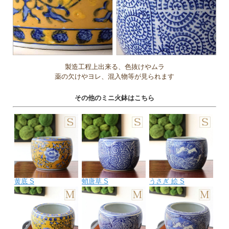
製造工程上出来る、色抜けやムラ
薬の欠けやヨレ、混入物等が見られます
その他のミニ火鉢はこちら
黄底 S
蛸唐草 S
うさぎ 絵 S