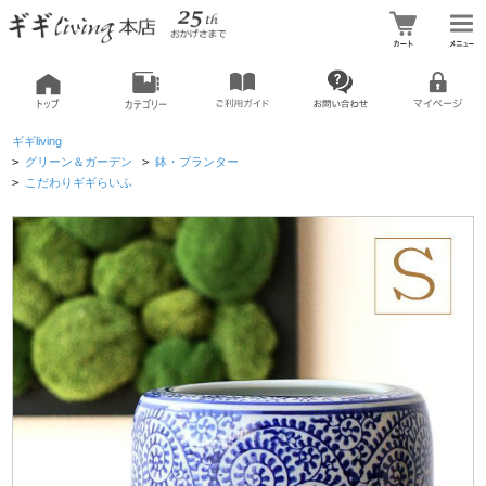
ギギliving
>
グリーン＆ガーデン
>
鉢・プランター
>
こだわりギギらいふ