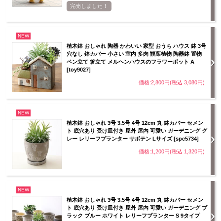
完売しました！
NEW
植木鉢 おしゃれ 陶器 かわいい 家型 おうち ハウス 鉢 3号
穴なし 鉢カバー 小さい 室内 多肉 観葉植物 陶器鉢 置物
ペン立て 箸立て メルヘンハウスのフラワーポット A
[toy9027]
価格:2,800円(税込 3,080円)
NEW
植木鉢 おしゃれ 3号 3.5号 4号 12cm 丸 鉢カバー セメン
ト 底穴あり 受け皿付き 屋外 屋内 可愛い ガーデニング グ
レー レリーフプランター サボテン Lサイズ [spc5734]
価格:1,200円(税込 1,320円)
NEW
植木鉢 おしゃれ 3号 3.5号 4号 12cm 丸 鉢カバー セメン
ト 底穴あり 受け皿付き 屋外 屋内 可愛い ガーデニング ブ
ラック ブルー ホワイト レリーフプランター S 9タイプ