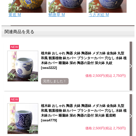
黄底 M
蛸唐草 M
うさぎ絵 M
関連商品を見る
NEW
植木鉢 おしゃれ 陶器 火鉢 陶器鉢 メダカ鉢 金魚鉢 丸型
和風 観葉植物 鉢カバー プランターカバー 穴なし 水鉢 植
木鉢カバー 睡蓮鉢 深め 陶器の染付 深火鉢 丸紋
[swa3222]
価格:2,500円(税込 2,750円)
完売しました！
NEW
植木鉢 おしゃれ 陶器 火鉢 陶器鉢 メダカ鉢 金魚鉢 丸型
和風 観葉植物 鉢カバー プランターカバー 穴なし 水鉢 植
木鉢カバー 睡蓮鉢 深め 陶器の染付 深火鉢 藍底蛸
[swa4779]
価格:2,500円(税込 2,750円)