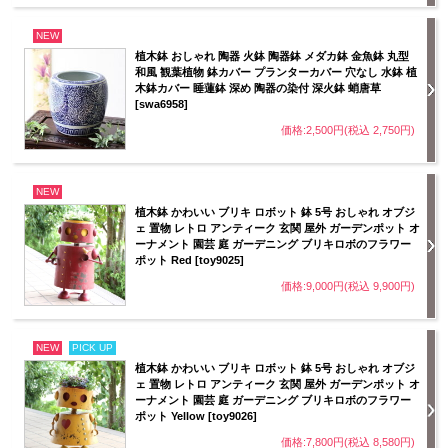
NEW
植木鉢 おしゃれ 陶器 火鉢 陶器鉢 メダカ鉢 金魚鉢 丸型
和風 観葉植物 鉢カバー プランターカバー 穴なし 水鉢 植
木鉢カバー 睡蓮鉢 深め 陶器の染付 深火鉢 蛸唐草
[swa6958]
価格:2,500円(税込 2,750円)
NEW
植木鉢 かわいい ブリキ ロボット 鉢 5号 おしゃれ オブジ
ェ 置物 レトロ アンティーク 玄関 屋外 ガーデンポット オ
ーナメント 園芸 庭 ガーデニング ブリキロボのフラワー
ポット Red [toy9025]
価格:9,000円(税込 9,900円)
NEW
PICK UP
植木鉢 かわいい ブリキ ロボット 鉢 5号 おしゃれ オブジ
ェ 置物 レトロ アンティーク 玄関 屋外 ガーデンポット オ
ーナメント 園芸 庭 ガーデニング ブリキロボのフラワー
ポット Yellow [toy9026]
価格:7,800円(税込 8,580円)