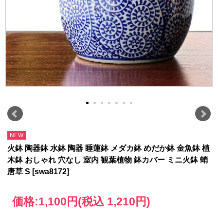
NEW
火鉢 陶器鉢 水鉢 陶器 睡蓮鉢 メダカ鉢 めだか鉢 金魚鉢 植
木鉢 おしゃれ 穴なし 室内 観葉植物 鉢カバー ミニ火鉢 蛸
唐草 S [swa8172]
価格:
1,100円
(税込 1,210円)