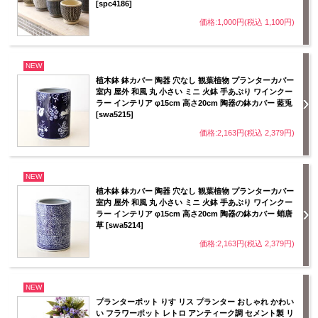
[spc4186]
価格:1,000円(税込 1,100円)
NEW
植木鉢 鉢カバー 陶器 穴なし 観葉植物 プランターカバー
室内 屋外 和風 丸 小さい ミニ 火鉢 手あぶり ワインクー
ラー インテリア φ15cm 高さ20cm 陶器の鉢カバー 藍兎
[swa5215]
価格:2,163円(税込 2,379円)
NEW
植木鉢 鉢カバー 陶器 穴なし 観葉植物 プランターカバー
室内 屋外 和風 丸 小さい ミニ 火鉢 手あぶり ワインクー
ラー インテリア φ15cm 高さ20cm 陶器の鉢カバー 蛸唐
草 [swa5214]
価格:2,163円(税込 2,379円)
NEW
プランターポット りす リス プランター おしゃれ かわい
い フラワーポット レトロ アンティーク調 セメント製 リ