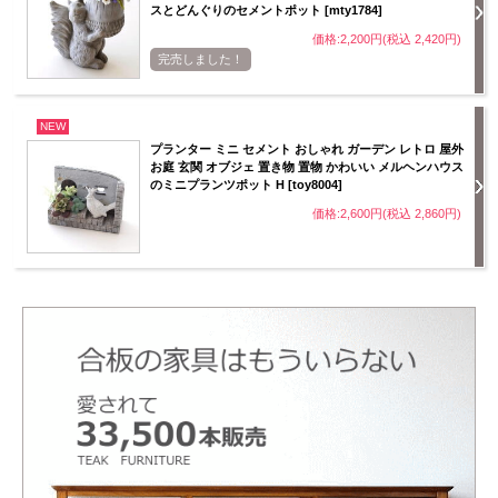
スとどんぐりのセメントポット [mty1784]
価格:2,200円(税込 2,420円)
完売しました！
NEW
プランター ミニ セメント おしゃれ ガーデン レトロ 屋外
お庭 玄関 オブジェ 置き物 置物 かわいい メルヘンハウス
のミニプランツポット H [toy8004]
価格:2,600円(税込 2,860円)