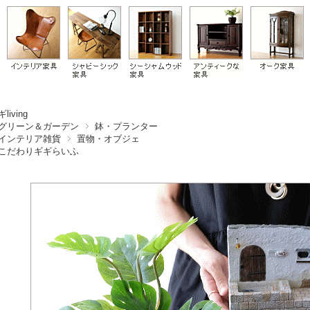
living
グリーン＆ガーデン
鉢・プランター
インテリア雑貨
置物・オブジェ
こだわりギギらいふ