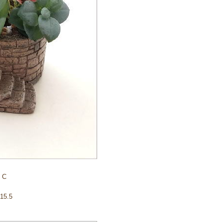
 C
5.5