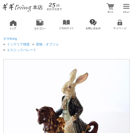
ギギliving
>
インテリア雑貨
>
置物・オブジェ
>
エスニックパレード