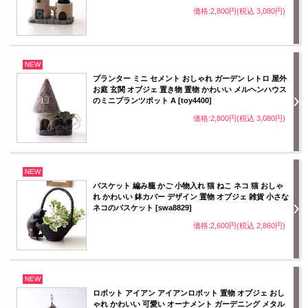
価格:2,800円(税込 3,080円)
NEW
プランター ミニ セメント おしゃれ ガーデン レトロ 屋外
お庭 玄関 オブジェ 置き物 置物 かわいい メルヘンハウス
のミニプランツポット A [toy4400]
価格:2,800円(税込 3,080円)
NEW
バスケット 編み籠 かご 小物入れ 猫 ねこ ネコ 猫 おしゃ
れ かわいい 鉢カバー デザイン 置物 オブジェ 雑貨 小さな
ネコのバスケット [swa8829]
価格:2,600円(税込 2,860円)
NEW
ロボット アイアン アイアンロボット 置物 オブジェ おし
ゃれ かわいい 可愛い オーナメント ガーデニング メタル