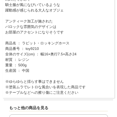
騎士服が風になびいているような
躍動感が感じられる大人なオブジェ
アンティーク加工が施された
バロックな雰囲気のデザインは
お部屋のアクセントになりそうです
商品名 ： ラビット・ロッキングホース
商品番号 ： toy9210
全体のサイズ(cm) ： 幅16×奥行7.5×高さ24
材質 ： レジン
重量 ： 500g
生産国 ： 中国
※ゆらゆらと揺らす事はできません
※塗装ムラでレトロな風合いを表現した商品です
※テーブルなどへの擦り傷にご注意ください
もっと他の商品を見る