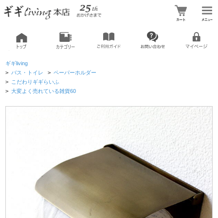
ギギliving
>
バス・トイレ
>
ペーパーホルダー
>
こだわりギギらいふ
>
大変よく売れている雑貨60