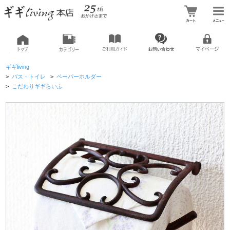
ギギliving
>
バス・トイレ
>
ペーパーホルダー
>
こだわりギギらいふ