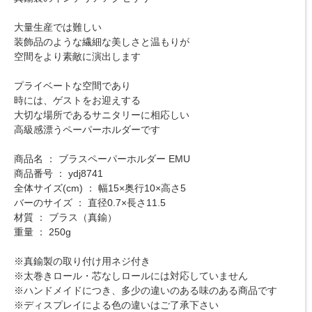
大量生産では難しい
装飾品のような繊細な美しさと温もりが
空間をより素敵に演出します
プライベートな空間であり
時には、ゲストをお迎えする
大切な場所であるサニタリーに相応しい
高級感漂うペーパーホルダーです
商品名 ： ブラスペーパーホルダー EMU
商品番号 ： ydj8741
全体サイズ(cm) ： 幅15×奥行10×高さ5
バーのサイズ ： 直径0.7×長さ11.5
材質 ： ブラス（真鍮）
重量 ： 250g
※真鍮製の取り付け用ネジ付き
※太巻きロール・芯なしロールには対応していません
※ハンドメイドにつき、多少の違いのある味のある商品です
※ディスプレイによる色の違いはご了承下さい