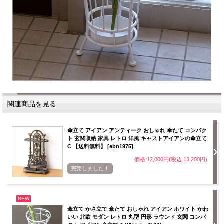
関連商品を見る
傘立て アイアン アンティーク おしゃれ 傘たて コンパク
ト 玄関収納 家具 レトロ 洋風 キャストアイアンの傘立て
C 【送料無料】 [ebn1975]
価格:12,000円(税込 13,200円)
完売しました！
NEW
傘立て かさ立て 傘たて おしゃれ アイアン ホワイト かわ
いい 北欧 モダン レトロ 丸型 円形 ラウンド 玄関 コンパ