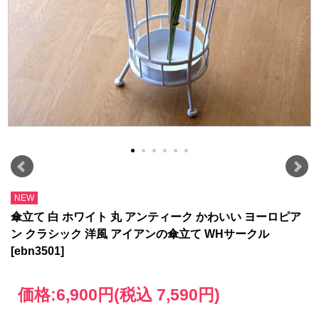
NEW
傘立て 白 ホワイト 丸 アンティーク かわいい ヨーロピア
ン クラシック 洋風 アイアンの傘立て WHサークル
[ebn3501]
価格:
6,900円
(税込 7,590円)