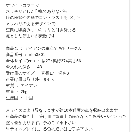
ホワイトカラーで
スッキリとした印象でありながら
線の種類や強弱でコントラストをつけた
メリハリのあるデザインで
空間に馴染みつつキリリと引き締まる
凛とした佇まいが素敵です
商品名 ： アイアンの傘立て WHサークル
商品番号 ： ebn3501
全体サイズ(cm) ： 幅27×奥行27×高さ56
傘入れの深さ ： 48
受け皿のサイズ ： 直径17 深さ3
※受け皿は取り外せません
材質 ： アイアン
重量 ： 2kg
生産国 ： 中国
※サイズにより異なりますが約10本程度の傘を収納出来ます
※商品の特性上、受け皿に製造上の僅かなへこみ等やペイントの
塗り斑があります。予めご了承下さい
※ディスプレイによる色の違いはご了承下さい