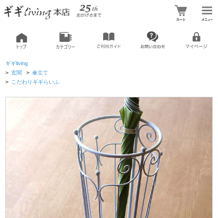
ギギliving
>
玄関
>
傘立て
>
こだわりギギらいふ