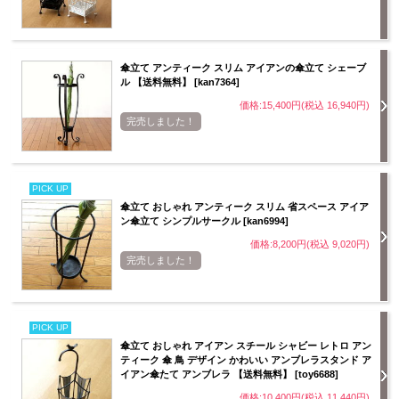
傘立て アンティーク スリム アイアンの傘立て シェーブ
ル 【送料無料】 [kan7364]
価格:15,400円(税込 16,940円)
完売しました！
PICK UP
傘立て おしゃれ アンティーク スリム 省スペース アイア
ン傘立て シンプルサークル [kan6994]
価格:8,200円(税込 9,020円)
完売しました！
PICK UP
傘立て おしゃれ アイアン スチール シャビー レトロ アン
ティーク 傘 鳥 デザイン かわいい アンブレラスタンド ア
イアン傘たて アンブレラ 【送料無料】 [toy6688]
価格:10,400円(税込 11,440円)