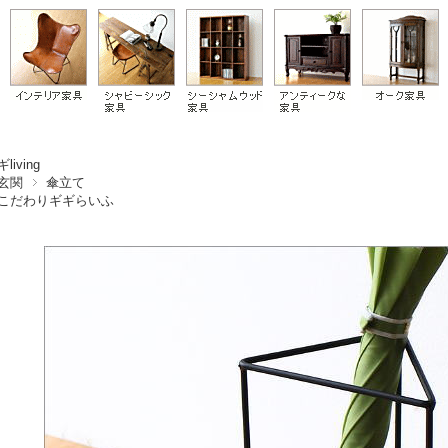
living
玄関
傘立て
こだわりギギらいふ