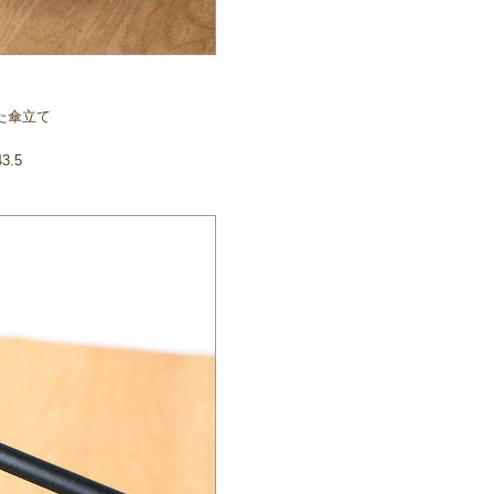
た傘立て
3.5