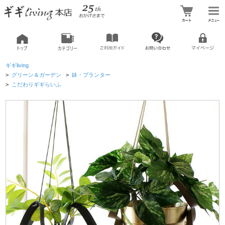
ギギliving
>
グリーン＆ガーデン
>
鉢・プランター
>
こだわりギギらいふ