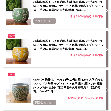
植木鉢 陶器 おしゃれ 和風 丸型 梅柄 鉢カバー 穴なし 水
鉢 メダカ鉢 金魚鉢 ビオトープ 観葉植物 和モダン シノワ
ズリ 手火鉢 陶器のミニ火鉢 緑梅 [swa3157]
価格:2,900円(税込 3,190円)
完売しました！
NEW
植木鉢 陶器 おしゃれ 和風 丸型 梅柄 鉢カバー 穴なし 水
鉢 メダカ鉢 金魚鉢 ビオトープ 観葉植物 和モダン シノワ
ズリ 手火鉢 陶器のミニ火鉢 黄梅 [swa3156]
価格:2,900円(税込 3,190円)
NEW
鉢カバー 陶器 おしゃれ 14号 10号鉢用 40cm 大型 穴なし
シノワズリ 和風 モダン レトロ 玄関 室内 屋外 水鉢 睡蓮
鉢 メダカ鉢 金魚鉢 花器 陶器の火鉢 緑花鳥 L 【送料無
料】 [swa5742]
価格:15,000円(税込 16,500円)
完売しました！