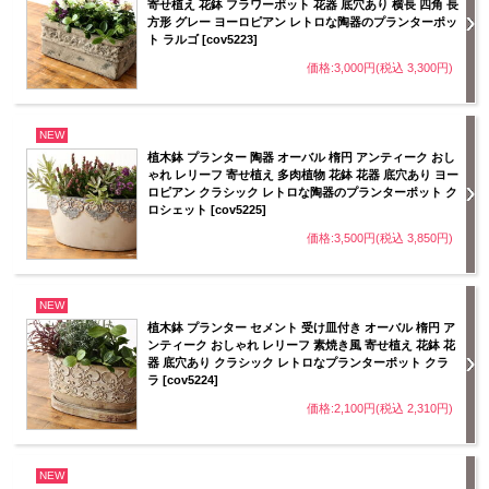
寄せ植え 花鉢 フラワーポット 花器 底穴あり 横長 四角 長
方形 グレー ヨーロピアン レトロな陶器のプランターポッ
ト ラルゴ [cov5223]
価格:3,000円(税込 3,300円)
NEW
植木鉢 プランター 陶器 オーバル 楕円 アンティーク おし
ゃれ レリーフ 寄せ植え 多肉植物 花鉢 花器 底穴あり ヨー
ロピアン クラシック レトロな陶器のプランターポット ク
ロシェット [cov5225]
価格:3,500円(税込 3,850円)
NEW
植木鉢 プランター セメント 受け皿付き オーバル 楕円 ア
ンティーク おしゃれ レリーフ 素焼き風 寄せ植え 花鉢 花
器 底穴あり クラシック レトロなプランターポット クラ
ラ [cov5224]
価格:2,100円(税込 2,310円)
NEW