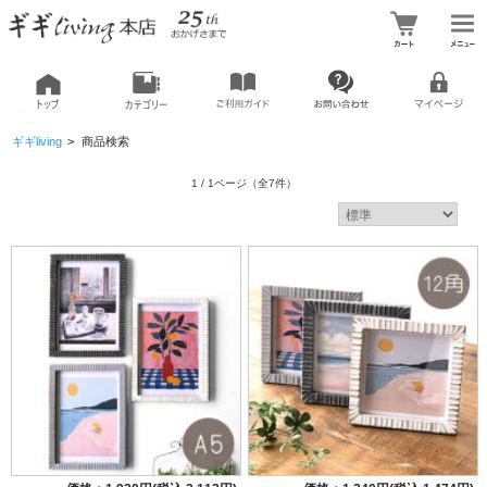
ギギliving
>
商品検索
1 / 1ページ
（全7件）