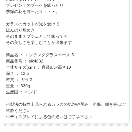
プレゼントのブーケを飾ったり
季節の花を飾ったり・・・。
ガラスのカットが光を受けて
ほんのり煌めき
そのままオブジェとして飾っても
その美しさを楽しむことが出来ます
商品名 ： エッチンググラスベース S
商品番号 ： sik4832
全体サイズ(cm) ： 直径8.3×高さ19
深さ ： 12.5
材質 ： ガラス
重量 ： 330g
生産国 ： インド
※製法の特性上見られるガラスの気泡や歪み、小傷、傾き等はご
容赦ください
※ディスプレイによる色の違いはご了承下さい