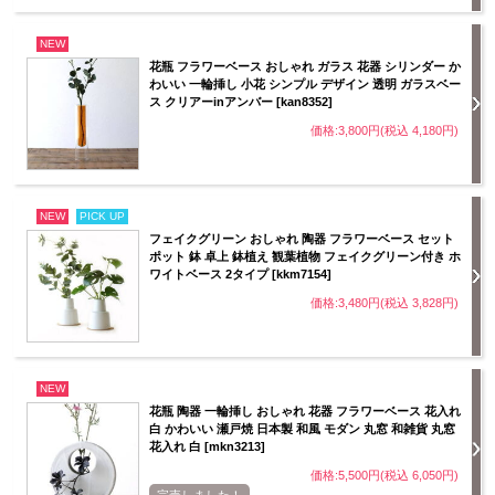
NEW
花瓶 フラワーベース おしゃれ ガラス 花器 シリンダー か
わいい 一輪挿し 小花 シンプル デザイン 透明 ガラスベー
ス クリアーinアンバー [kan8352]
価格:3,800円(税込 4,180円)
NEW
PICK UP
フェイクグリーン おしゃれ 陶器 フラワーベース セット
ポット 鉢 卓上 鉢植え 観葉植物 フェイクグリーン付き ホ
ワイトベース 2タイプ [kkm7154]
価格:3,480円(税込 3,828円)
NEW
花瓶 陶器 一輪挿し おしゃれ 花器 フラワーベース 花入れ
白 かわいい 瀬戸焼 日本製 和風 モダン 丸窓 和雑貨 丸窓
花入れ 白 [mkn3213]
価格:5,500円(税込 6,050円)
完売しました！