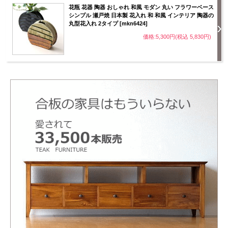
花瓶 花器 陶器 おしゃれ 和風 モダン 丸い フラワーベース
シンプル 瀬戸焼 日本製 花入れ 和 和風 インテリア 陶器の
丸型花入れ 2タイプ [mkn6424]
価格:5,300円(税込 5,830円)