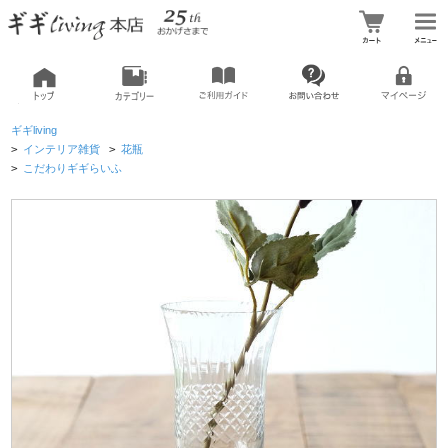
ギギliving
>
インテリア雑貨
>
花瓶
>
こだわりギギらいふ