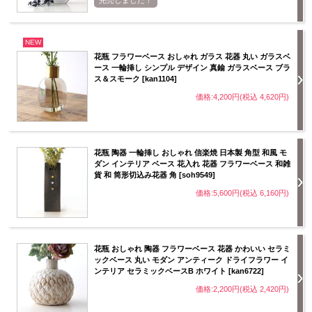
NEW
花瓶 フラワーベース おしゃれ ガラス 花器 丸い ガラスベ
ース 一輪挿し シンプル デザイン 真鍮 ガラスベース ブラ
ス＆スモーク [kan1104]
価格:4,200円(税込 4,620円)
花瓶 陶器 一輪挿し おしゃれ 信楽焼 日本製 角型 和風 モ
ダン インテリア ベース 花入れ 花器 フラワーベース 和雑
貨 和 筒形切込み花器 角 [soh9549]
価格:5,600円(税込 6,160円)
花瓶 おしゃれ 陶器 フラワーベース 花器 かわいい セラミ
ックベース 丸い モダン アンティーク ドライフラワー イ
ンテリア セラミックベースB ホワイト [kan6722]
価格:2,200円(税込 2,420円)