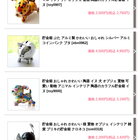
ヌ [toy0907]
価格:2,500円(税込 2,750円)
貯金箱 ぶた アルミ製 かわいい おしゃれ シルバー アルミ
コインバンク ブタ [ebn0962]
価格:4,500円(税込 4,950円)
貯金箱 おしゃれ かわいい 陶器 イヌ 犬 オブジェ 置物 可
愛い 動物 アニマル インテリア 陶器のカラフル貯金箱 イ
ヌ [toy9000]
価格:2,900円(税込 3,190円)
貯金箱 おしゃれ かわいい 猫 置物 オブジェ インテリア 雑
貨 ブリキの貯金箱 クロネコ [tom0318]
価格:2,200円(税込 2,420円)