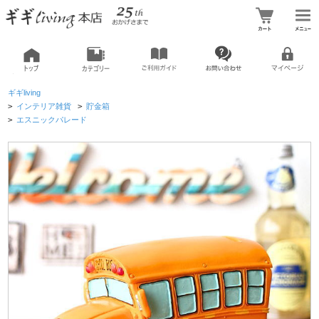
ギギliving
>
インテリア雑貨
>
貯金箱
>
エスニックパレード