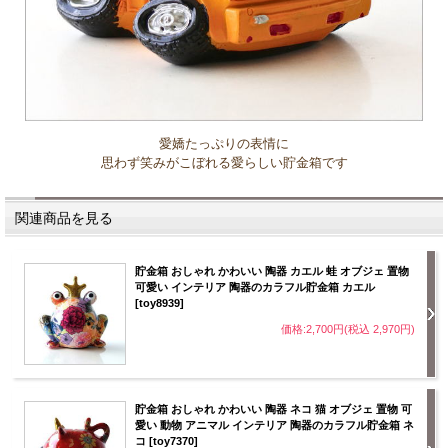
愛嬌たっぷりの表情に
思わず笑みがこぼれる愛らしい貯金箱です
関連商品を見る
貯金箱 おしゃれ かわいい 陶器 カエル 蛙 オブジェ 置物
可愛い インテリア 陶器のカラフル貯金箱 カエル
[toy8939]
価格:2,700円(税込 2,970円)
貯金箱 おしゃれ かわいい 陶器 ネコ 猫 オブジェ 置物 可
愛い 動物 アニマル インテリア 陶器のカラフル貯金箱 ネ
コ [toy7370]