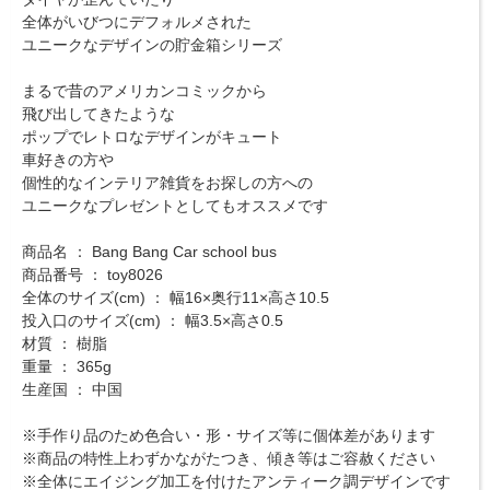
全体がいびつにデフォルメされた
ユニークなデザインの貯金箱シリーズ
まるで昔のアメリカンコミックから
飛び出してきたような
ポップでレトロなデザインがキュート
車好きの方や
個性的なインテリア雑貨をお探しの方への
ユニークなプレゼントとしてもオススメです
商品名 ： Bang Bang Car school bus
商品番号 ： toy8026
全体のサイズ(cm) ： 幅16×奥行11×高さ10.5
投入口のサイズ(cm) ： 幅3.5×高さ0.5
材質 ： 樹脂
重量 ： 365g
生産国 ： 中国
※手作り品のため色合い・形・サイズ等に個体差があります
※商品の特性上わずかながたつき、傾き等はご容赦ください
※全体にエイジング加工を付けたアンティーク調デザインです