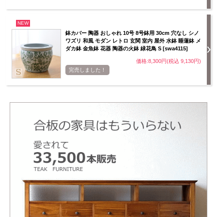
NEW
鉢カバー 陶器 おしゃれ 10号 8号鉢用 30cm 穴なし シノ
ワズリ 和風 モダン レトロ 玄関 室内 屋外 水鉢 睡蓮鉢 メ
ダカ鉢 金魚鉢 花器 陶器の火鉢 緑花鳥 S [swa4115]
価格:8,300円(税込 9,130円)
完売しました！