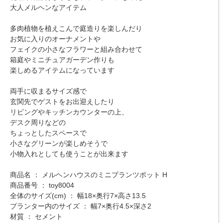
大人メルヘンなアイテム
多肉植物を植えこんで庭造りを楽しんだり
お気に入りのオーナメントや
フェイクの小さなフラワーと組み合わせて
箱庭やミニチュアガーデン作りも
楽しめるアイテムになっています
両手に収まるサイズ感で
玄関先でゲストをお出迎えしたり
リビングやキッチンカウンターの上、
デスク周りなどの
ちょっとしたスペースで
小さなグリーンが楽しめそうで
小物入れとしても使うことが出来ます
商品名 ： メルヘンハウスのミニプランツポット H
商品番号 ： toy8004
全体のサイズ(cm) ： 幅18×奥行7×高さ13.5
プランター内のサイズ ： 幅7×奥行4.5×深さ2
材質 ： セメント