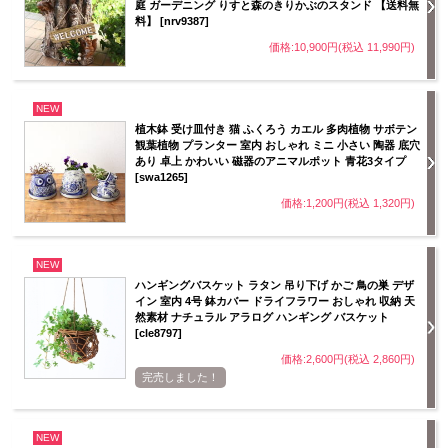
庭 ガーデニング りすと森のきりかぶのスタンド 【送料無
料】 [nrv9387]
価格:10,900円(税込 11,990円)
NEW
植木鉢 受け皿付き 猫 ふくろう カエル 多肉植物 サボテン
観葉植物 プランター 室内 おしゃれ ミニ 小さい 陶器 底穴
あり 卓上 かわいい 磁器のアニマルポット 青花3タイプ
[swa1265]
価格:1,200円(税込 1,320円)
NEW
ハンギングバスケット ラタン 吊り下げ かご 鳥の巣 デザ
イン 室内 4号 鉢カバー ドライフラワー おしゃれ 収納 天
然素材 ナチュラル アラログ ハンギング バスケット
[cle8797]
価格:2,600円(税込 2,860円)
完売しました！
NEW