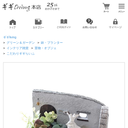
ギギliving
>
グリーン＆ガーデン
>
鉢・プランター
>
インテリア雑貨
>
置物・オブジェ
>
こだわりギギらいふ