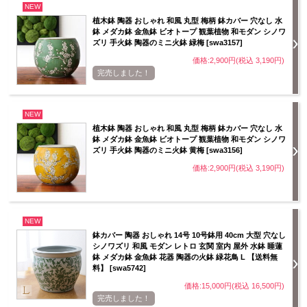
NEW
植木鉢 陶器 おしゃれ 和風 丸型 梅柄 鉢カバー 穴なし 水
鉢 メダカ鉢 金魚鉢 ビオトープ 観葉植物 和モダン シノワ
ズリ 手火鉢 陶器のミニ火鉢 緑梅 [swa3157]
価格:2,900円(税込 3,190円)
完売しました！
NEW
植木鉢 陶器 おしゃれ 和風 丸型 梅柄 鉢カバー 穴なし 水
鉢 メダカ鉢 金魚鉢 ビオトープ 観葉植物 和モダン シノワ
ズリ 手火鉢 陶器のミニ火鉢 黄梅 [swa3156]
価格:2,900円(税込 3,190円)
NEW
鉢カバー 陶器 おしゃれ 14号 10号鉢用 40cm 大型 穴なし
シノワズリ 和風 モダン レトロ 玄関 室内 屋外 水鉢 睡蓮
鉢 メダカ鉢 金魚鉢 花器 陶器の火鉢 緑花鳥 L 【送料無
料】 [swa5742]
価格:15,000円(税込 16,500円)
完売しました！