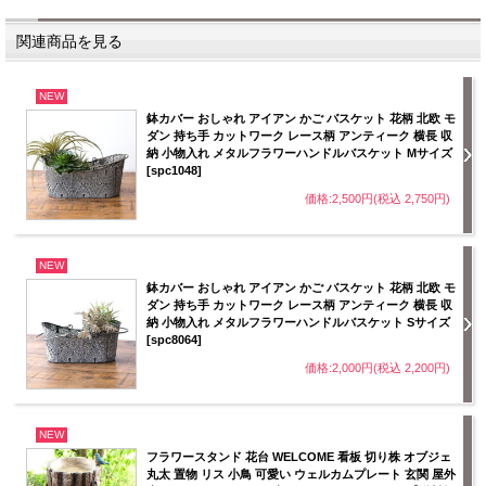
関連商品を見る
NEW
鉢カバー おしゃれ アイアン かご バスケット 花柄 北欧 モ
ダン 持ち手 カットワーク レース柄 アンティーク 横長 収
納 小物入れ メタルフラワーハンドルバスケット Mサイズ
[spc1048]
価格:2,500円(税込 2,750円)
NEW
鉢カバー おしゃれ アイアン かご バスケット 花柄 北欧 モ
ダン 持ち手 カットワーク レース柄 アンティーク 横長 収
納 小物入れ メタルフラワーハンドルバスケット Sサイズ
[spc8064]
価格:2,000円(税込 2,200円)
NEW
フラワースタンド 花台 WELCOME 看板 切り株 オブジェ
丸太 置物 リス 小鳥 可愛い ウェルカムプレート 玄関 屋外