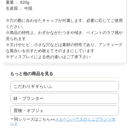
重量 ： 820g
生産国 ： 中国
※穴の数に合わせたキャップが付属します。必要に応じてご使用
ください。
※商品の特性上、わずかながたつきや傾き、ペイントのラフ感が
見られます
※欠けやヒビ、小さな穴などは素材の特性であり、アンティーク
な風合いを出すため敢えてそのままにしています
※ディスプレイによる色の違いはご了承下さい
もっと他の商品を見る
こだわりギギらいふ
鉢・プランター
置物・オブジェ
＊同シリーズはこちら»»
メルヘンハウスのミニプランツポ
ット