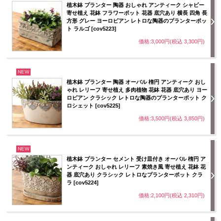
植木鉢 プランター 陶器 おしゃれ アンティーク シャビー
寄せ植え 花鉢 フラワーポット 花器 底穴あり 横長 四角 長
方形 グレー ヨーロピアン レトロな陶器のプランターポッ
ト ラルゴ [cov5223]
価格:3,000円(税込 3,300円)
NEW
植木鉢 プランター 陶器 オーバル 楕円 アンティーク おし
ゃれ レリーフ 寄せ植え 多肉植物 花鉢 花器 底穴あり ヨー
ロピアン クラシック レトロな陶器のプランターポット ク
ロシェット [cov5225]
価格:3,500円(税込 3,850円)
NEW
植木鉢 プランター セメント 受け皿付き オーバル 楕円 ア
ンティーク おしゃれ レリーフ 素焼き風 寄せ植え 花鉢 花
器 底穴あり クラシック レトロなプランターポット クラ
ラ [cov5224]
価格:2,100円(税込 2,310円)