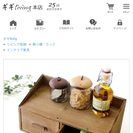
ギギliving
>
リビング収納
>
飾り棚・ラック
>
インテリア家具