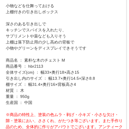
小物などを仕舞っておける
上棚付きの引き出しボックス
深さのある引き出しで
キッチンでスパイスを入れたり、
サプリメントや薬なども入りそう
上棚は落下防止用の少し高めの背板で
小物やグリーンをディスプレイできそうです
商品名 ： 素朴な木のチェスト M
商品番号 ： hbr2113
全体サイズ(cm) ： 幅33×奥行18×高さ15
引き出し内のサイズ ： 幅13.7×奥行14.5×深さ8.8
棚サイズ ： 幅31.4×奥行16×背板高さ4
材質 ： 木
重量 ： 950g
生産国 ： 中国
※商品の特性上、塗装の色ムラ・剥げ・小キズ・小さな欠け・
隙・塗装におい、ささくれ、がたつき等ございます。また手作り
品のため、全体的に作りがアバウトでございます。アンティーク