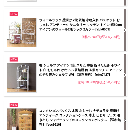
NEW
ウォールラック 壁掛け 2段 収納 小物入れ バスケット お
しゃれ アンティーク サニタリー キッチン トイレ 幅30cm
アイアンのウォール2段ラック 2カラー [abk6009]
価格:5,200円(税込 5,720円)
NEW
棚 シェルフ アイアン 3段 スリム 薄型 折りたたみ ホワイ
ト 白 おしゃれ かわいい 収納棚 飾り棚 キッチン アイアン
の折り畳みシェルフ WH 【送料無料】 [ebn7427]
価格:18,900円(税込 20,790円)
NEW
コレクションボックス 木製 おしゃれ ナチュラル 壁掛け
アンティーク コレクションケース 卓上 仕切り ガラス 引
き出し シャビーウッドのコレクションボックス 【送料無
料】 [scc9610]