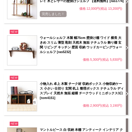
レイ 木とレザーの壁掛けシェルフ 【送料無料】[ras1774]
価格:12,000円(税込 13,200円)
完売しました！
NEW
ウォールシェルフ 木製 幅75cm 壁掛け棚 ワイド 横長 大
きめ スリム 薄型 彫刻 天然木 無垢 ナチュラル 飾り棚 玄
関 リビング キッチン 壁面 収納 ウッドカービングウォー
ルシェルフ [ras5232]
価格:5,300円(税込 5,830円)
NEW
小物入れ 卓上 木製 チーク材 収納ボックス 小物収納ケー
ス 小さい 仕切り 玄関 机上 整理ボックス ナチュラル ディ
スプレイ 天然木 無垢 縦横 チークウッドミニボックス3口
[tom4151]
価格:2,900円(税込 3,190円)
NEW
マントルピース 白 収納 本棚 アンティーク インテリア ク