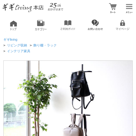
ギギliving
>
リビング収納
>
飾り棚・ラック
>
インテリア家具