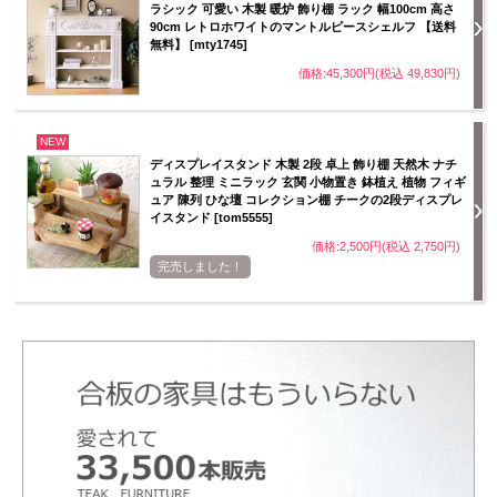
ラシック 可愛い 木製 暖炉 飾り棚 ラック 幅100cm 高さ
90cm レトロホワイトのマントルピースシェルフ 【送料
無料】 [mty1745]
価格:45,300円(税込 49,830円)
NEW
ディスプレイスタンド 木製 2段 卓上 飾り棚 天然木 ナチ
ュラル 整理 ミニラック 玄関 小物置き 鉢植え 植物 フィギ
ュア 陳列 ひな壇 コレクション棚 チークの2段ディスプレ
イスタンド [tom5555]
価格:2,500円(税込 2,750円)
完売しました！