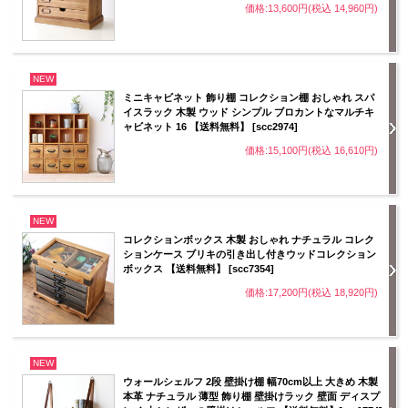
価格:13,600円(税込 14,960円)
NEW
ミニキャビネット 飾り棚 コレクション棚 おしゃれ スパ
イスラック 木製 ウッド シンプル ブロカントなマルチキ
ャビネット 16 【送料無料】 [scc2974]
価格:15,100円(税込 16,610円)
NEW
コレクションボックス 木製 おしゃれ ナチュラル コレク
ションケース ブリキの引き出し付きウッドコレクション
ボックス 【送料無料】 [scc7354]
価格:17,200円(税込 18,920円)
NEW
ウォールシェルフ 2段 壁掛け棚 幅70cm以上 大きめ 木製
本革 ナチュラル 薄型 飾り棚 壁掛けラック 壁面 ディスプ