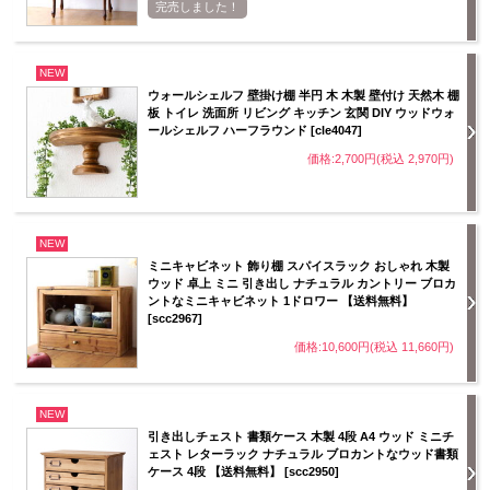
完売しました！
NEW
ウォールシェルフ 壁掛け棚 半円 木 木製 壁付け 天然木 棚
板 トイレ 洗面所 リビング キッチン 玄関 DIY ウッドウォ
ールシェルフ ハーフラウンド [cle4047]
価格:2,700円(税込 2,970円)
NEW
ミニキャビネット 飾り棚 スパイスラック おしゃれ 木製
ウッド 卓上 ミニ 引き出し ナチュラル カントリー ブロカ
ントなミニキャビネット 1ドロワー 【送料無料】
[scc2967]
価格:10,600円(税込 11,660円)
NEW
引き出しチェスト 書類ケース 木製 4段 A4 ウッド ミニチ
ェスト レターラック ナチュラル ブロカントなウッド書類
ケース 4段 【送料無料】 [scc2950]