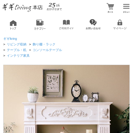
ギギliving
>
リビング収納
>
飾り棚・ラック
>
テーブル・机
>
コンソールテーブル
>
インテリア家具