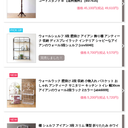
コートスタンド B 【送料無料】 [diz7616]
価格:45,100円(税込 49,610円)
PICK UP
ウォールシェルフ 3段 壁掛け アイアン 飾り棚 アンティー
ク 収納 ディスプレイラック インテリア シャビーなアイ
アンのウォール3段シェルフ [cov5040]
価格:8,700円(税込 9,570円)
完売しました！
NEW
ウォールラック 壁掛け 2段 収納 小物入れ バスケット お
しゃれ アンティーク サニタリー キッチン トイレ 幅30cm
アイアンのウォール2段ラック 2カラー [abk6009]
価格:5,200円(税込 5,720円)
NEW
棚 シェルフ アイアン 3段 スリム 薄型 折りたたみ ホワイ