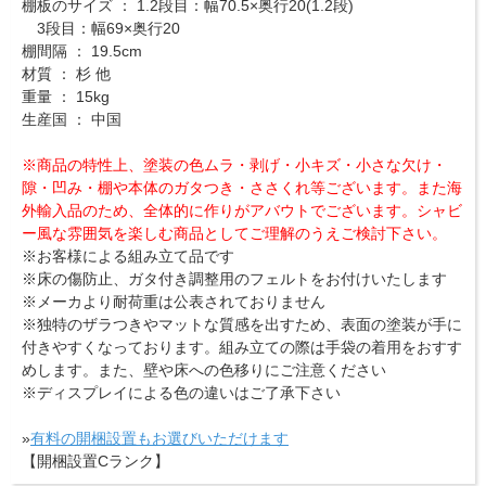
棚板のサイズ ： 1.2段目：幅70.5×奥行20(1.2段)
3段目：幅69×奥行20
棚間隔 ： 19.5cm
材質 ： 杉 他
重量 ： 15kg
生産国 ： 中国
※商品の特性上、塗装の色ムラ・剥げ・小キズ・小さな欠け・
隙・凹み・棚や本体のガタつき・ささくれ等ございます。また海
外輸入品のため、全体的に作りがアバウトでございます。シャビ
ー風な雰囲気を楽しむ商品としてご理解のうえご検討下さい。
※お客様による組み立て品です
※床の傷防止、ガタ付き調整用のフェルトをお付けいたします
※メーカより耐荷重は公表されておりません
※独特のザラつきやマットな質感を出すため、表面の塗装が手に
付きやすくなっております。組み立ての際は手袋の着用をおすす
めします。また、壁や床への色移りにご注意ください
※ディスプレイによる色の違いはご了承下さい
»
有料の開梱設置もお選びいただけます
【開梱設置Cランク】