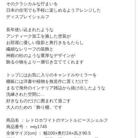
そのクラシカルな佇まいを
日本の住宅でも手軽に楽しめるようアレンジした
ディスプレイシェルフ
長年使い込まれたような
アンティーク加工を施した塗装が
お部屋に優しい陰影と奥行きをもたらし
繊細なレリーフの装飾と
神殿の柱のような重厚なデザインが
飾る小物をより一層引き立ててくれます
トップにはお気に入りのキャンドルやミラーを
棚板には洋書や植物を無造作に置くだけで
まるで海外のインテリア雑誌から抜け出したような
洗練された空間に…
好きなものだけに囲まれて過ごす
大人のための「飾り棚」です
商品名 ： レトロホワイトのマントルピースシェルフ
商品番号 ： mty1745
全体サイズ(cm) ： 幅100×奥行24×高さ90.5