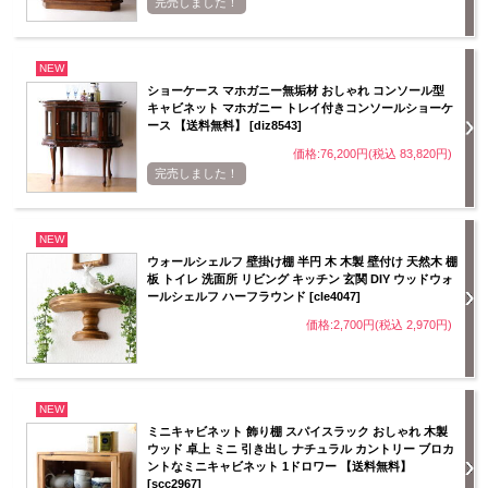
完売しました！
NEW
ショーケース マホガニー無垢材 おしゃれ コンソール型
キャビネット マホガニー トレイ付きコンソールショーケ
ース 【送料無料】 [diz8543]
価格:76,200円(税込 83,820円)
完売しました！
NEW
ウォールシェルフ 壁掛け棚 半円 木 木製 壁付け 天然木 棚
板 トイレ 洗面所 リビング キッチン 玄関 DIY ウッドウォ
ールシェルフ ハーフラウンド [cle4047]
価格:2,700円(税込 2,970円)
NEW
ミニキャビネット 飾り棚 スパイスラック おしゃれ 木製
ウッド 卓上 ミニ 引き出し ナチュラル カントリー ブロカ
ントなミニキャビネット 1ドロワー 【送料無料】
[scc2967]