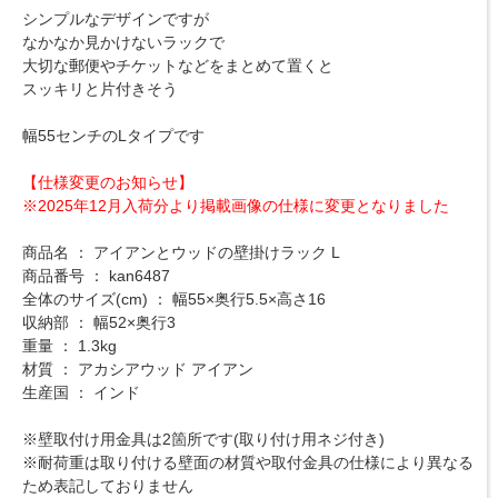
シンプルなデザインですが
なかなか見かけないラックで
大切な郵便やチケットなどをまとめて置くと
スッキリと片付きそう
幅55センチのLタイプです
【仕様変更のお知らせ】
※2025年12月入荷分より掲載画像の仕様に変更となりました
商品名 ： アイアンとウッドの壁掛けラック L
商品番号 ： kan6487
全体のサイズ(cm) ： 幅55×奥行5.5×高さ16
収納部 ： 幅52×奥行3
重量 ： 1.3kg
材質 ： アカシアウッド アイアン
生産国 ： インド
※壁取付け用金具は2箇所です(取り付け用ネジ付き)
※耐荷重は取り付ける壁面の材質や取付金具の仕様により異なる
ため表記しておりません