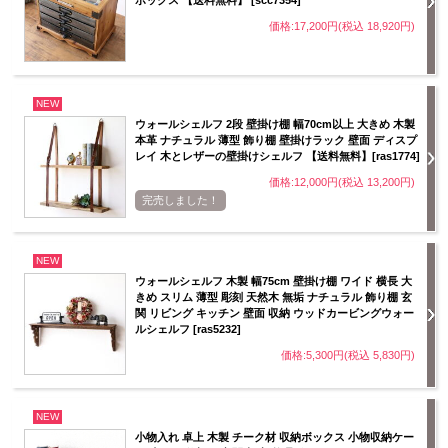
価格:17,200円(税込 18,920円)
NEW
ウォールシェルフ 2段 壁掛け棚 幅70cm以上 大きめ 木製
本革 ナチュラル 薄型 飾り棚 壁掛けラック 壁面 ディスプ
レイ 木とレザーの壁掛けシェルフ 【送料無料】[ras1774]
価格:12,000円(税込 13,200円)
完売しました！
NEW
ウォールシェルフ 木製 幅75cm 壁掛け棚 ワイド 横長 大
きめ スリム 薄型 彫刻 天然木 無垢 ナチュラル 飾り棚 玄
関 リビング キッチン 壁面 収納 ウッドカービングウォー
ルシェルフ [ras5232]
価格:5,300円(税込 5,830円)
NEW
小物入れ 卓上 木製 チーク材 収納ボックス 小物収納ケー