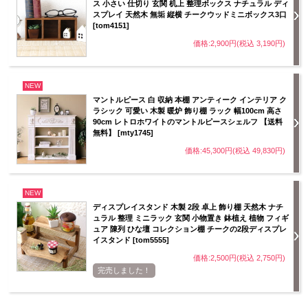
ス 小さい 仕切り 玄関 机上 整理ボックス ナチュラル ディ
スプレイ 天然木 無垢 縦横 チークウッドミニボックス3口
[tom4151]
価格:2,900円(税込 3,190円)
NEW
マントルピース 白 収納 本棚 アンティーク インテリア ク
ラシック 可愛い 木製 暖炉 飾り棚 ラック 幅100cm 高さ
90cm レトロホワイトのマントルピースシェルフ 【送料
無料】 [mty1745]
価格:45,300円(税込 49,830円)
NEW
ディスプレイスタンド 木製 2段 卓上 飾り棚 天然木 ナチ
ュラル 整理 ミニラック 玄関 小物置き 鉢植え 植物 フィギ
ュア 陳列 ひな壇 コレクション棚 チークの2段ディスプレ
イスタンド [tom5555]
価格:2,500円(税込 2,750円)
完売しました！