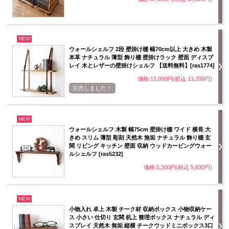
NEW
ウォールシェルフ 2段 壁掛け棚 幅70cm以上 大きめ 木製
本革 ナチュラル 薄型 飾り棚 壁掛けラック 壁面 ディスプ
レイ 木とレザーの壁掛けシェルフ 【送料無料】[ras1774]
価格:12,000円(税込 13,200円)
完売しました！
NEW
ウォールシェルフ 木製 幅75cm 壁掛け棚 ワイド 横長 大
きめ スリム 薄型 彫刻 天然木 無垢 ナチュラル 飾り棚 玄
関 リビング キッチン 壁面 収納 ウッドカービングウォー
ルシェルフ [ras5232]
価格:5,300円(税込 5,830円)
NEW
小物入れ 卓上 木製 チーク材 収納ボックス 小物収納ケー
ス 小さい 仕切り 玄関 机上 整理ボックス ナチュラル ディ
スプレイ 天然木 無垢 縦横 チークウッドミニボックス3口