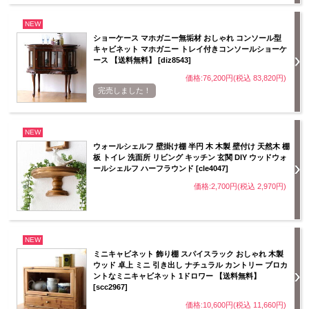
NEW
ショーケース マホガニー無垢材 おしゃれ コンソール型
キャビネット マホガニー トレイ付きコンソールショーケ
ース 【送料無料】 [diz8543]
価格:76,200円(税込 83,820円)
完売しました！
NEW
ウォールシェルフ 壁掛け棚 半円 木 木製 壁付け 天然木 棚
板 トイレ 洗面所 リビング キッチン 玄関 DIY ウッドウォ
ールシェルフ ハーフラウンド [cle4047]
価格:2,700円(税込 2,970円)
NEW
ミニキャビネット 飾り棚 スパイスラック おしゃれ 木製
ウッド 卓上 ミニ 引き出し ナチュラル カントリー ブロカ
ントなミニキャビネット 1ドロワー 【送料無料】
[scc2967]
価格:10,600円(税込 11,660円)