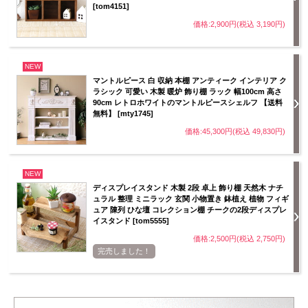
[tom4151]
価格:2,900円(税込 3,190円)
NEW
マントルピース 白 収納 本棚 アンティーク インテリア ク
ラシック 可愛い 木製 暖炉 飾り棚 ラック 幅100cm 高さ
90cm レトロホワイトのマントルピースシェルフ 【送料
無料】 [mty1745]
価格:45,300円(税込 49,830円)
NEW
ディスプレイスタンド 木製 2段 卓上 飾り棚 天然木 ナチ
ュラル 整理 ミニラック 玄関 小物置き 鉢植え 植物 フィギ
ュア 陳列 ひな壇 コレクション棚 チークの2段ディスプレ
イスタンド [tom5555]
価格:2,500円(税込 2,750円)
完売しました！