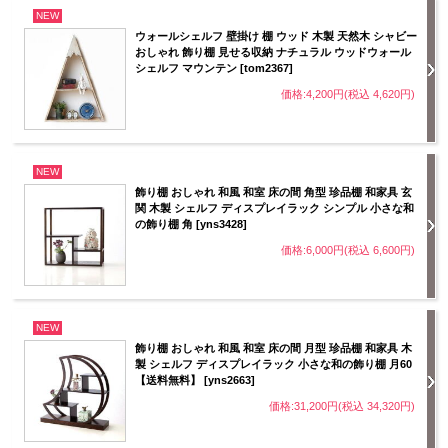
NEW
ウォールシェルフ 壁掛け 棚 ウッド 木製 天然木 シャビー
おしゃれ 飾り棚 見せる収納 ナチュラル ウッドウォール
シェルフ マウンテン [tom2367]
価格:4,200円(税込 4,620円)
NEW
飾り棚 おしゃれ 和風 和室 床の間 角型 珍品棚 和家具 玄
関 木製 シェルフ ディスプレイラック シンプル 小さな和
の飾り棚 角 [yns3428]
価格:6,000円(税込 6,600円)
NEW
飾り棚 おしゃれ 和風 和室 床の間 月型 珍品棚 和家具 木
製 シェルフ ディスプレイラック 小さな和の飾り棚 月60
【送料無料】 [yns2663]
価格:31,200円(税込 34,320円)