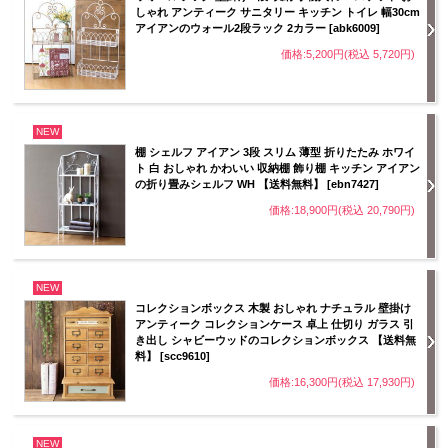
しゃれ アンティーク サニタリー キッチン トイレ 幅30cm
アイアンのウォール2段ラック 2カラー [abk6009]
価格:5,200円(税込 5,720円)
NEW
棚 シェルフ アイアン 3段 スリム 薄型 折りたたみ ホワイ
ト 白 おしゃれ かわいい 収納棚 飾り棚 キッチン アイアン
の折り畳みシェルフ WH 【送料無料】 [ebn7427]
価格:18,900円(税込 20,790円)
NEW
コレクションボックス 木製 おしゃれ ナチュラル 壁掛け
アンティーク コレクションケース 卓上 仕切り ガラス 引
き出し シャビーウッドのコレクションボックス 【送料無
料】 [scc9610]
価格:16,300円(税込 17,930円)
NEW