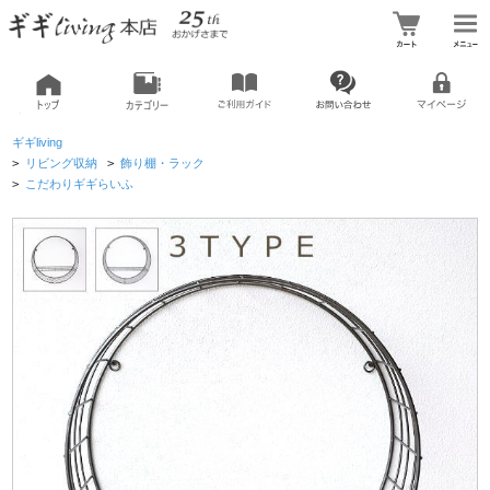
ギギliving
>
リビング収納
>
飾り棚・ラック
>
こだわりギギらいふ