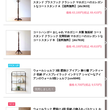
スタンド ブラスフック クラシック マホガニーのエレガン
トなコートスタンド A 【送料無料】 [diz3633]
価格:63,100円(税込 69,410円)
コートハンガー おしゃれ マホガニー 木製 無垢材 コート
スタンド クラシック 玄関収納 マホガニーのエレガントな
コートスタンド B 【送料無料】 [diz7616]
価格:45,100円(税込 49,610円)
PICK UP
ウォールシェルフ 3段 壁掛け アイアン 飾り棚 アンティー
ク 収納 ディスプレイラック インテリア シャビーなアイ
アンのウォール3段シェルフ [cov5040]
価格:8,700円(税込 9,570円)
完売しました！
NEW
ウォールラック 壁掛け 2段 収納 小物入れ バスケット お