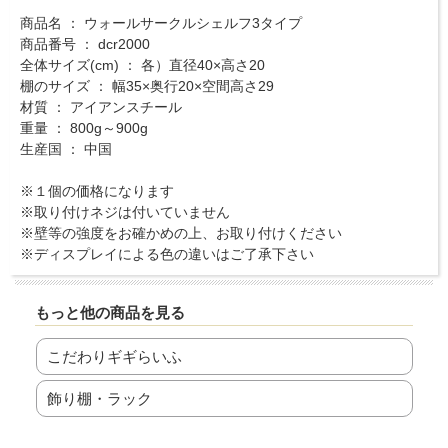
商品名 ： ウォールサークルシェルフ3タイプ
商品番号 ： dcr2000
全体サイズ(cm) ： 各）直径40×高さ20
棚のサイズ ： 幅35×奥行20×空間高さ29
材質 ： アイアンスチール
重量 ： 800g～900g
生産国 ： 中国
※１個の価格になります
※取り付けネジは付いていません
※壁等の強度をお確かめの上、お取り付けください
※ディスプレイによる色の違いはご了承下さい
もっと他の商品を見る
こだわりギギらいふ
飾り棚・ラック