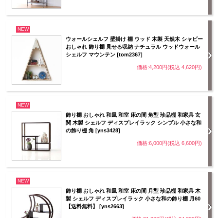
NEW
ウォールシェルフ 壁掛け 棚 ウッド 木製 天然木 シャビー
おしゃれ 飾り棚 見せる収納 ナチュラル ウッドウォール
シェルフ マウンテン [tom2367]
価格:4,200円(税込 4,620円)
NEW
飾り棚 おしゃれ 和風 和室 床の間 角型 珍品棚 和家具 玄
関 木製 シェルフ ディスプレイラック シンプル 小さな和
の飾り棚 角 [yns3428]
価格:6,000円(税込 6,600円)
NEW
飾り棚 おしゃれ 和風 和室 床の間 月型 珍品棚 和家具 木
製 シェルフ ディスプレイラック 小さな和の飾り棚 月60
【送料無料】 [yns2663]