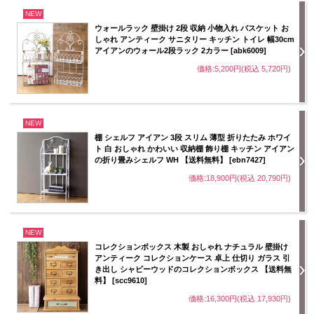
NEW
ウォールラック 壁掛け 2段 収納 小物入れ バスケット お
しゃれ アンティーク サニタリー キッチン トイレ 幅30cm
アイアンのウォール2段ラック 2カラー [abk6009]
価格:5,200円(税込 5,720円)
NEW
棚 シェルフ アイアン 3段 スリム 薄型 折りたたみ ホワイ
ト 白 おしゃれ かわいい 収納棚 飾り棚 キッチン アイアン
の折り畳みシェルフ WH 【送料無料】 [ebn7427]
価格:18,900円(税込 20,790円)
NEW
コレクションボックス 木製 おしゃれ ナチュラル 壁掛け
アンティーク コレクションケース 卓上 仕切り ガラス 引
き出し シャビーウッドのコレクションボックス 【送料無
料】 [scc9610]
価格:16,300円(税込 17,930円)