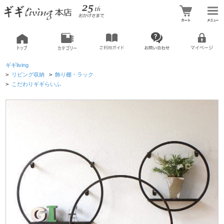
ギギliving
>
リビング収納
>
飾り棚・ラック
>
こだわりギギらいふ