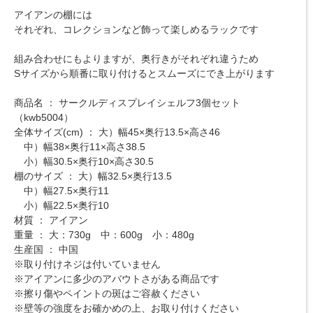
アイアンの棚には
それぞれ、コレクションなど飾って楽しめるラックです
組み合わせにもよりますが、奥行きがそれぞれ違うため
Sサイズから順番に取り付けるとスムーズにでき上がります
商品名 ： サークルディスプレイシェルフ3個セット
（kwb5004）
全体サイズ(cm) ： 大）幅45×奥行13.5×高さ46
中）幅38×奥行11×高さ38.5
小）幅30.5×奥行10×高さ30.5
棚のサイズ ： 大）幅32.5×奥行13.5
中）幅27.5×奥行11
小）幅22.5×奥行10
材質 ： アイアン
重量 ： 大：730g 中：600g 小：480g
生産国 ： 中国
※取り付けネジは付いていません
※アイアンに多少のアバウトさがある商品です
※擦り傷やペイントの斑はご容赦ください
※壁等の強度をお確かめの上、お取り付けください