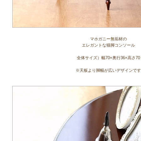
マホガニー無垢材の
エレガントな猫脚コンソール
全体サイズ）幅70×奥行36×高さ70
※天板より脚幅が広いデザインです