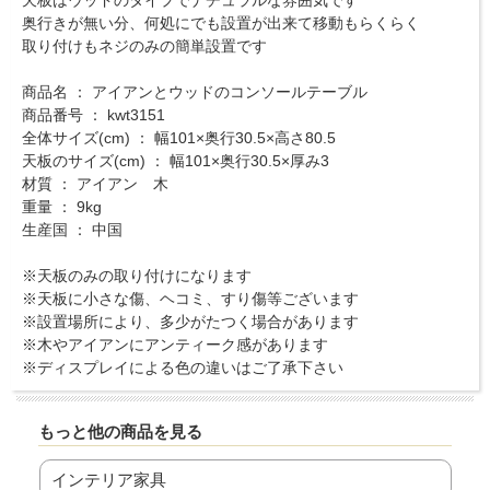
天板はウッドのタイプでナチュラルな雰囲気です
奥行きが無い分、何処にでも設置が出来て移動もらくらく
取り付けもネジのみの簡単設置です
商品名 ： アイアンとウッドのコンソールテーブル
商品番号 ： kwt3151
全体サイズ(cm) ： 幅101×奥行30.5×高さ80.5
天板のサイズ(cm) ： 幅101×奥行30.5×厚み3
材質 ： アイアン 木
重量 ： 9kg
生産国 ： 中国
※天板のみの取り付けになります
※天板に小さな傷、ヘコミ、すり傷等ございます
※設置場所により、多少がたつく場合があります
※木やアイアンにアンティーク感があります
※ディスプレイによる色の違いはご了承下さい
もっと他の商品を見る
インテリア家具