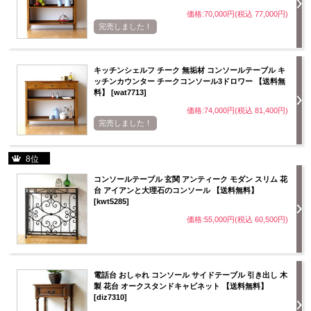
価格:70,000円(税込 77,000円)
完売しました！
キッチンシェルフ チーク 無垢材 コンソールテーブル キ
ッチンカウンター チークコンソール3ドロワー 【送料無
料】 [wat7713]
価格:74,000円(税込 81,400円)
完売しました！
8位
コンソールテーブル 玄関 アンティーク モダン スリム 花
台 アイアンと大理石のコンソール 【送料無料】
[kwt5285]
価格:55,000円(税込 60,500円)
電話台 おしゃれ コンソール サイドテーブル 引き出し 木
製 花台 オークスタンドキャビネット 【送料無料】
[diz7310]