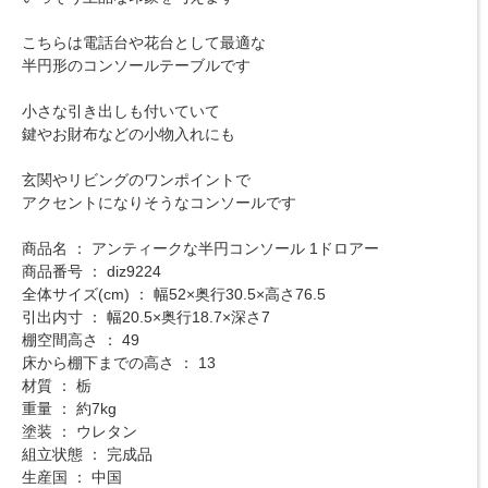
こちらは電話台や花台として最適な
半円形のコンソールテーブルです
小さな引き出しも付いていて
鍵やお財布などの小物入れにも
玄関やリビングのワンポイントで
アクセントになりそうなコンソールです
商品名 ： アンティークな半円コンソール 1ドロアー
商品番号 ： diz9224
全体サイズ(cm) ： 幅52×奥行30.5×高さ76.5
引出内寸 ： 幅20.5×奥行18.7×深さ7
棚空間高さ ： 49
床から棚下までの高さ ： 13
材質 ： 栃
重量 ： 約7kg
塗装 ： ウレタン
組立状態 ： 完成品
生産国 ： 中国